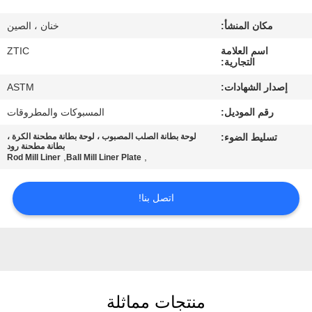
مكان المنشأ:
خنان ، الصين
جولة
اسم العلامة
ZTIC
في
التجارية:
المعمل
إصدار الشهادات:
ASTM
رقم الموديل:
المسبوكات والمطروقات
مراقبة
تسليط الضوء:
لوحة بطانة الصلب المصبوب ، لوحة بطانة مطحنة الكرة ،
الجودة
بطانة مطحنة رود
,
,
Rod Mill Liner
Ball Mill Liner Plate
اتصل
اتصل بنا!
بنا
أخبار
منتجات مماثلة
اطلب