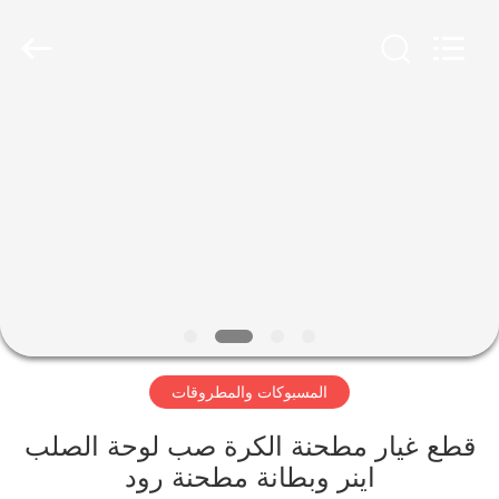
Luoyang
Zhongtai
Industries
CO.,LTD.
All
Rights
Reserved.
الصفحة
الرئيسية
منتجات
عرض
الواقع
الافتراضي
المسبوكات والمطروقات
معلومات
قطع غيار مطحنة الكرة صب لوحة الصلب
اينر وبطانة مطحنة رود
عنا