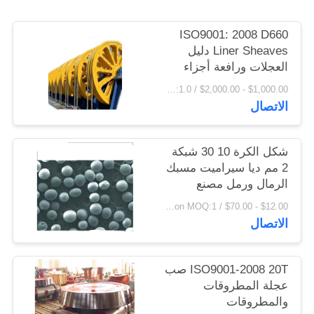
اقتباس
ISO9001: 2008 D660
Liner Sheaves دليل
خريطة
العجلات ورافعة أجزاء
المسبوكات والمطروقات
الموقع
$1,000.00 - $2,000.00 / Ton MOQ:1.0 طن / طن
الاتصال
PRIVACY
POLICY
شكل الكرة 10 30 شبكة
2 مم ديا سيراميت مسبك
الرمال ورمل مصنع
الزيت
$12.00 - $70.00 / Ton MOQ:1 طن / طن
الاتصال
ISO9001-2008 20T صب
عجلة المطروقات
والمطروقات