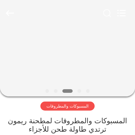
Luoyang
Zhongtai
Industries
CO.,LTD.
All
Rights
Reserved.
الصفحة
الرئيسية
منتجات
عرض
الواقع
الافتراضي
المسبوكات والمطروقات
معلومات
المسبوكات والمطروقات لمطحنة ريمون
ترتدي طاولة طحن للأجزاء
عنا