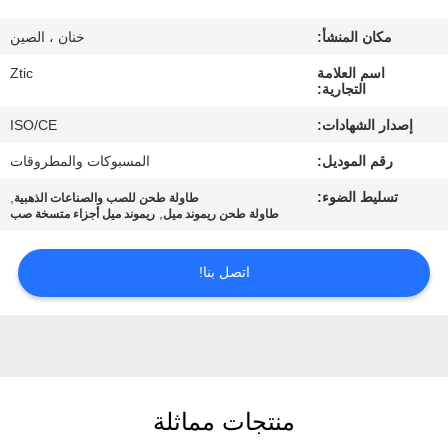
مكان المنشأ:
خنان ، الصين
جولة
اسم العلامة
Ztic
في
التجارية:
المعمل
إصدار الشهادات:
ISO/CE
رقم الموديل:
المسبوكات والمطروقات
مراقبة
تسليط الضوء:
,
طاولة طحن للصب والصناعات الذهبية
الجودة
,
طاولة طحن ريموند ميل
ريموند ميل أجزاء متسخة صب
اتصل
اتصل بنا!
بنا
أخبار
منتجات مماثلة
اطلب