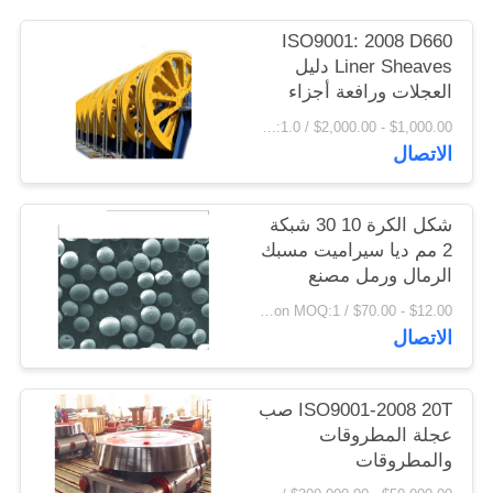
اقتباس
ISO9001: 2008 D660
Liner Sheaves دليل
العجلات ورافعة أجزاء
خريطة
المسبوكات والمطروقات
$1,000.00 - $2,000.00 / Ton MOQ:1.0 طن / طن
الموقع
الاتصال
PRIVACY
شكل الكرة 10 30 شبكة
POLICY
2 مم ديا سيراميت مسبك
الرمال ورمل مصنع
الزيت
$12.00 - $70.00 / Ton MOQ:1 طن / طن
الاتصال
ISO9001-2008 20T صب
عجلة المطروقات
والمطروقات