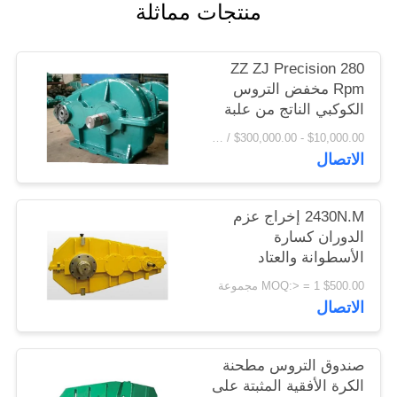
منتجات مماثلة
اقتباس
ZZ ZJ Precision 280
خريطة
Rpm مخفض التروس
الموقع
الكوكبي الناتج من علبة
تروس مخفض التروس
$10,000.00 - $300,000.00 / Set MOQ:1 مجموعة / مجموعات
الاتصال
PRIVACY
POLICY
2430N.M إخراج عزم
الدوران كسارة
الأسطوانة والعتاد
المخفض علبة التروس
$500.00 MOQ:> = 1 مجموعة
الاتصال
صندوق التروس مطحنة
الكرة الأفقية المثبتة على