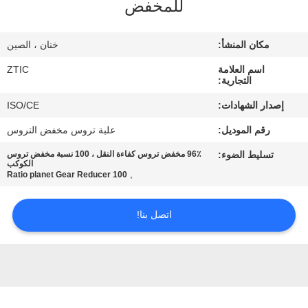
للمخفض
جولة
مكان المنشأ:
خنان ، الصين
في
اسم العلامة
ZTIC
المعمل
التجارية:
إصدار الشهادات:
ISO/CE
مراقبة
رقم الموديل:
علبة تروس مخفض التروس
الجودة
تسليط الضوء:
96٪ مخفض تروس كفاءة النقل ، 100 نسبة مخفض تروس
الكوكب
,
100 Ratio planet Gear Reducer
اتصل
بنا
اتصل بنا!
أخبار
اطلب