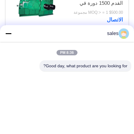
القدم 1500 دورة في
الدقيقة
$500.00 MOQ:> = 1 مجموعة
الاتصال
sales
فئات شعبية
جميع
8:36 PM
طاحونة ترس التروس
شطبة ترس والعتاد
Good day, what product are you looking for?
المسبوكات
طاحونة جير جير
والمطروقات
الفرن الدوار للاسمنت
مطحنة ركاز
قطع غيار ماكينات
آلة كسارة الحجر
التعدين