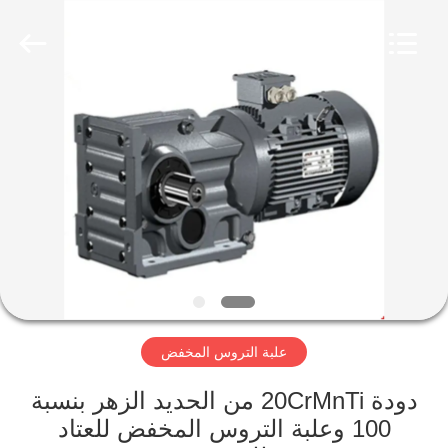
Luoyang
Zhongtai
Industries
CO.,LTD.
All
Rights
Reserved.
الصفحة
الرئيسية
منتجات
عرض
الواقع
الافتراضي
علبة التروس المخفض
معلومات
دودة 20CrMnTi من الحديد الزهر بنسبة
100 وعلبة التروس المخفض للعتاد
عنا