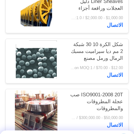
Liner Sheaves دليل
اقتباس
العجلات ورافعة أجزاء
المسبوكات والمطروقات
$1,000.00 - $2,000.00 / Ton MOQ:1.0 طن / طن
الاتصال
خريطة
الموقع
شكل الكرة 10 30 شبكة
2 مم ديا سيراميت مسبك
PRIVACY
الرمال ورمل مصنع
POLICY
الزيت
$12.00 - $70.00 / Ton MOQ:1 طن / طن
الاتصال
ISO9001-2008 20T صب
عجلة المطروقات
والمطروقات
$50,000.00 - $300,000.00 / Set MOQ:1 مجموعة / مجموعات
الاتصال