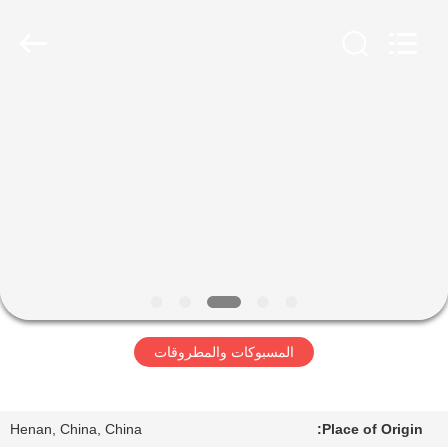
Luoyang
Zhongtai
Industries
CO.,LTD.
All
Rights
Reserved.
الصفحة
الرئيسية
منتجات
عرض
الواقع
الافتراضي
المسبوكات والمطروقات
معلومات
عنا
Henan, China, China
Place of Origin: