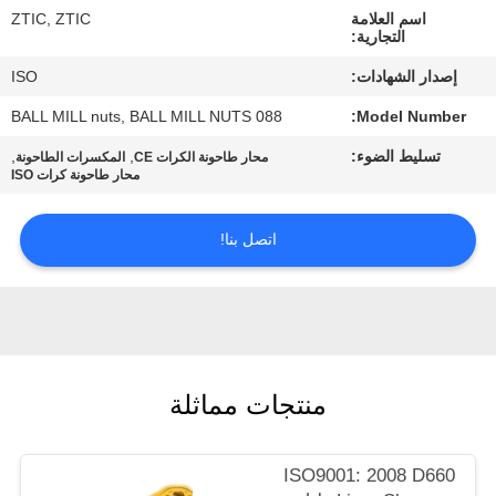
اسم العلامة
ZTIC, ZTIC
التجارية:
جولة
إصدار الشهادات:
ISO
في
BALL MILL nuts, BALL MILL NUTS 088
Model Number:
المعمل
تسليط الضوء:
,
,
محار طاحونة الكرات CE
المكسرات الطاحونة
محار طاحونة كرات ISO
مراقبة
الجودة
اتصل بنا!
اتصل
بنا
منتجات مماثلة
أخبار
ISO9001: 2008 D660
اطلب