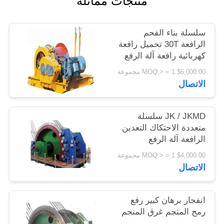
منتجات مماثلة
اقتباس
سلسلة بناء الفحم
خريطة
الرافعة 30T تحميل رافعة
كهربائية رافعة آلة الرفع
الموقع
$6,000.00 MOQ:> = 1 مجموعة
الاتصال
PRIVACY
POLICY
JK / JKMD سلسلة
متعددة الاحتكاك التعدين
الرافعة آلة الرفع
$4,000.00 MOQ:> = 1 مجموعة
الاتصال
انفجار برهان كبير رفع
رمح المنجم غرق المنجم