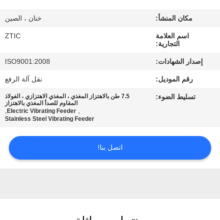
مكان المنشأ:
خنان ، الصين
جولة
اسم العلامة
ZTIC
في
التجارية:
المعمل
إصدار الشهادات:
ISO9001:2008
رقم الموديل:
نقل آلة الرفع
مراقبة
تسليط الضوء:
7.5 طن بالاهتزاز المغذي ، المغذي الاهتزازي ، الفولاذ
الجودة
المقاوم للصدأ المغذي بالاهتزاز
,
,
Electric Vibrating Feeder
Stainless Steel Vibrating Feeder
اتصل
اتصل بنا!
بنا
أخبار
اطلب