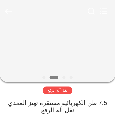
Luoyang
Zhongtai
Industries
CO.,LTD.
All
Rights
Reserved.
الصفحة
الرئيسية
منتجات
عرض
الواقع
الافتراضي
نقل آلة الرفع
معلومات
7.5 طن الكهربائية مستقرة تهتز المغذي
نقل آلة الرفع
عنا