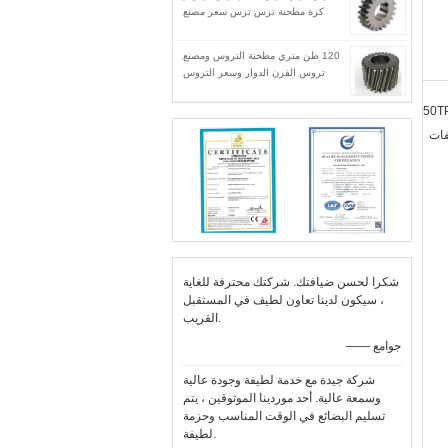
كرة مطحنة ترس ترس سعر مصنع
120 طن متري مطحنة التروس ومصنع
تروس الفرن الدوار وسعر التروس
50TPD ، 100TPD
فات
شكرا لحسن ضيافتك. شركتك محترفة للغاية
، سيكون لدينا تعاون لطيف في المستقبل
القريب.
—— جوامع
شركة جيدة مع خدمة لطيفة وجودة عالية
وسمعة عالية. أحد موردينا الموثوقين ، يتم
تسليم البضائع في الوقت المناسب وحزمة
لطيفة.