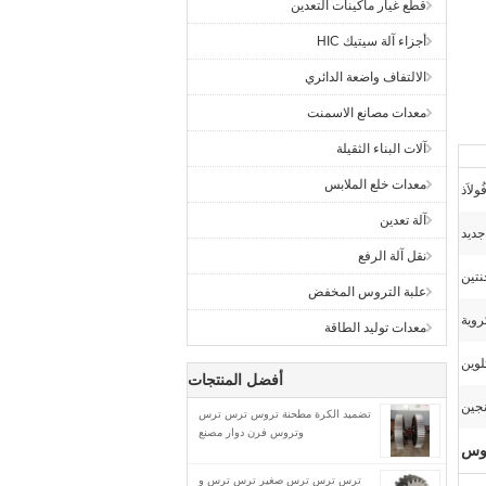
قطع غيار ماكينات التعدين
أجزاء آلة سيتيك HIC
الالتفاف واضعة الدائري
معدات مصانع الاسمنت
آلات البناء الثقيلة
معدات خلع الملابس
ُولاَذ
آلة تعدين
جديد
نقل آلة الرفع
نتين
علبة التروس المخفض
روية
معدات توليد الطاقة
لوين
أفضل المنتجات
نجين
تضميد الكرة مطحنة تروس ترس ترس
وتروس فرن دوار مصنع
ترس ترس ترس صغير ترس ترس و