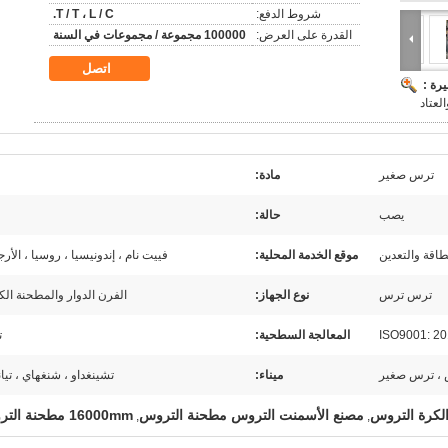
شروط الدفع:
T / T ، L / C.
القدرة على العرض:
100000 مجموعة / مجموعات في السنة
اتصل
رة :
لعتاد
ترس صغير
مادة:
ف
يصب
حالة:
طاقة والتعدين
موقع الخدمة المحلية:
فييت نام ، إندونيسيا ، روسيا ، الأرج
ترس ترس
نوع الجهاز:
الفرن الدوار والمطحنة الك
ISO9001: 2
المعالجة السطحية:
ت
، ترس صغير
ميناء:
تشينغداو ، شنغهاي ، تيا
لكرة التروس
مصنع الأسمنت التروس مطحنة التروس
16000mm مطحنة التروس
,
,