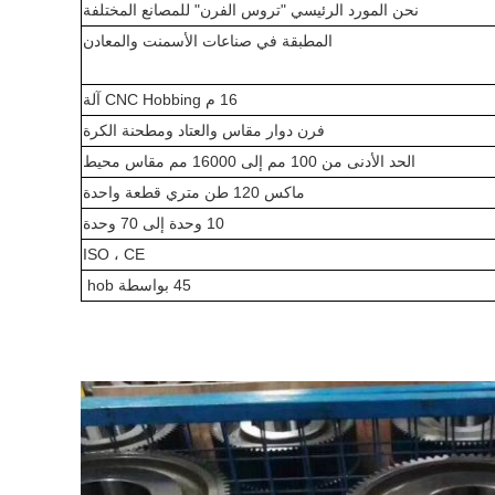
نحن المورد الرئيسي "تروس الفرن" للمصانع المختلفة
المطبقة في صناعات الأسمنت والمعادن
16 م CNC Hobbing آلة
فرن دوار مقاس والعتاد ومطحنة الكرة
الحد الأدنى من 100 مم إلى 16000 مم مقاس محيط
ماكس 120 طن متري قطعة واحدة
10 وحدة إلى 70 وحدة
ISO ، CE
45 بواسطة hob