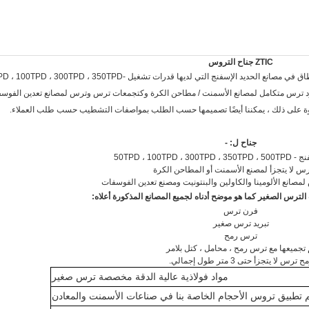
ZTIC جناح التروس
عرضت العثور على تطبيقات واسعة النطاق في مصانع الحديد الإسفنج التي لديها قدرات تشغيل - ، 300TPD ، 350TPD
ائف كعمود ترس متكامل لمصانع الأسمنت / مطاحن الكرة وكتجمعات ترس وترس لمصانع تعدين الفوس
علاوة على ذلك ، يمكننا أيضًا تصميمها حسب الطلب بمواصفات التشطيب حسب طلب العملاء.
جناح ل: -
50TPD ، 100TPD
س لا يتجزأ لمصنع الأسمنت أو المطاحن الكرة
انع الألومينا والكاولين والبنتونيت ومصنع تعدين الفوسفات
الترس الصغير كما هو موضح أدناه لجميع المصانع المذكورة أعلاه:
فرن ترس
تبريد ترس صغير
ترس رمح
 تجميعها مع ترس رمح ، محامل ، كتل بلامر
ح ترس لا يتجزأ حتى 3 متر طول إجمالي.
مواد فولاذية عالية الدقة مخصصة ترس صغير
م تطبيق تروس الأحجام الخاصة بنا في صناعات الأسمنت والمعادن