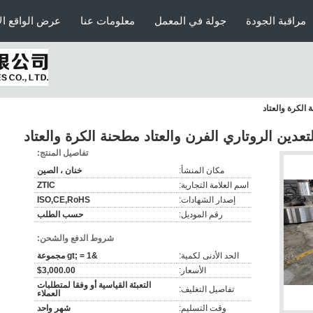
مراقبة الجودة
جولة في المعمل
معلومات عنا
عرض الواقع ال
تفاصيل المنتج:
مكان المنشأ:
خنان ، الصين
اسم العلامة التجارية:
ZTIC
إصدار الشهادات:
ISO,CE,RoHS
رقم الموديل:
حسب الطلب
شروط الدفع والشحن:
الحد الأدنى لكمية:
&gt; = 1 مجموعة
الأسعار:
$3,000.00
التعبئة القياسية أو وفقا لمتطلبات
تفاصيل التغليف:
العملاء
وقت التسليم:
شهر واحد