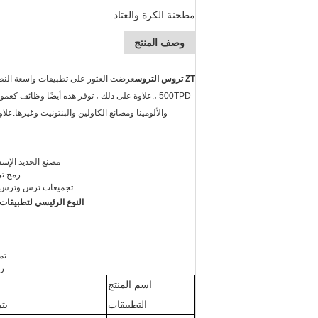
مطحنة الكرة والعتاد
وصف المنتج
ZT تروس التروس
، 500TPD.علاوة على ذلك ، توفر هذه أيضًا وظ
والألومينا ومصانع الكاولين والبنتونيت وغيرها.
مصنع الحديد الإسفنج -  ، 300TPD ، 350TPD ، 500TPD
رمح تر
تجميعات ترس وترس لمص
النوع الرئيسي لتطبيقات 
تم
رم
اسم المنتج
التطبيقات
يت