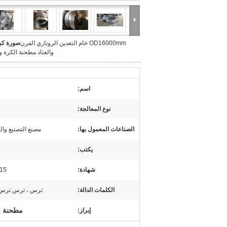
OD16000mm خام التعدين الروتاري الفرن
صورة كبي
والعتاد مطحنة الكرة وا
اسم:
نوع المعالجة:
الصناعات المعمول بها:
مصنع التصنيع وال
يكتب:
شهادة:
015
الكلمات الدالة:
ترس ، ترس ترس 
مطحنة ا
إبراز: