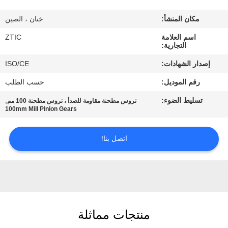
مكان المنشأ:
خنان ، الصين
جولة
اسم العلامة
ZTIC
في
التجارية:
المعمل
إصدار الشهادات:
ISO/CE
رقم الموديل:
حسب الطلب
مراقبة
تسليط الضوء:
,
تروس مطحنة مقاومة للصدأ ، تروس مطحنة 100 مم
الجودة
100mm Mill Pinion Gears
اتصل
اتصل بنا!
بنا
أخبار
منتجات مماثلة
اطلب