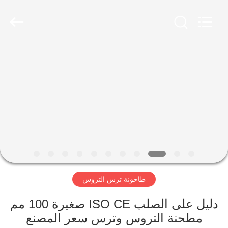
Luoyang
Zhongtai
Industries
CO.,LTD.
All
Rights
Reserved.
الصفحة
الرئيسية
منتجات
عرض
الواقع
الافتراضي
طاحونة ترس التروس
معلومات
دليل على الصلب ISO CE صغيرة 100 مم
مطحنة التروس وترس سعر المصنع
عنا