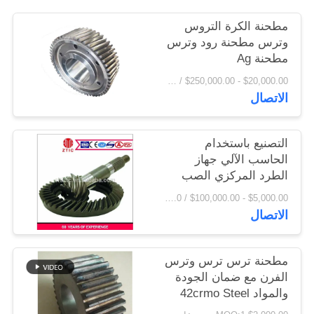
اقتباس
مطحنة الكرة التروس
وترس مطحنة رود وترس
مطحنة Ag
خريطة
$20,000.00 - $250,000.00 / Set MOQ:1 مجموعة / مجموعات
الموقع
الاتصال
PRIVACY
التصنيع باستخدام
POLICY
الحاسب الآلي جهاز
الطرد المركزي الصب
الصلب مطحنة التروس
$5,000.00 - $100,000.00 / Piece MOQ:1.0 قطعة / قطع
سعر المصنع
الاتصال
مطحنة ترس ترس وترس
الفرن مع ضمان الجودة
والمواد 42crmo Steel