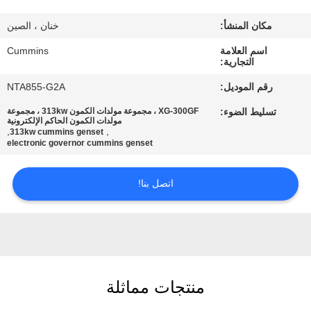
مكان المنشأ:
خنان ، الصين
جولة
اسم العلامة
Cummins
في
التجارية:
المعمل
رقم الموديل:
NTA855-G2A
تسليط الضوء:
XG-300GF ، مجموعة مولدات الكمون 313kw ، مجموعة
مراقبة
مولدات الكمون الحاكم الإلكترونية
,
,
313kw cummins genset
electronic governor cummins genset
الجودة
اتصل بنا!
اتصل
بنا
أخبار
منتجات مماثلة
اطلب