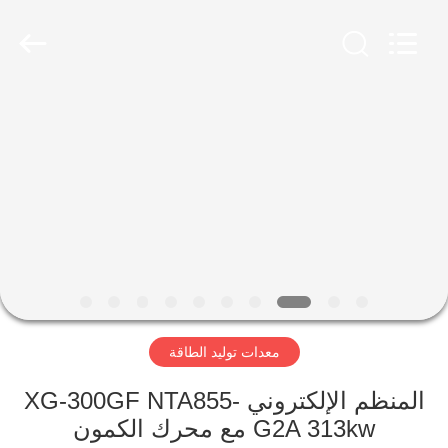
Luoyang
Zhongtai
Industries
CO.,LTD.
All
Rights
Reserved.
الصفحة
الرئيسية
منتجات
عرض
الواقع
الافتراضي
معدات توليد الطاقة
معلومات
المنظم الإلكتروني XG-300GF NTA855-
G2A 313kw مع محرك الكمون
عنا