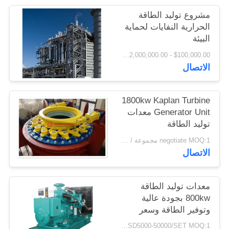
اقتباس
مشروع توليد الطاقة
الحرارية النفايات لحماية
البيئة
خريطة
$100,000.00 - $2,000,000.00 / Set MOQ:1 مجموعة / مجموعات
الموقع
الاتصال
PRIVACY
1800kw Kaplan Turbine
POLICY
Generator Unit معدات
توليد الطاقة
negotiate MOQ:1 مجموعة / مجموعات
الاتصال
معدات توليد الطاقة
800kw بجودة عالية
وتوفير الطاقة وسعر
مصنع المولد
USD5000-50000/SET MOQ:1 مجموعة / مجموعات