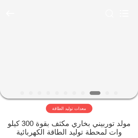
Luoyang
Zhongtai
Industries
CO.,LTD.
All
Rights
Reserved.
الصفحة
الرئيسية
منتجات
عرض
الواقع
الافتراضي
معدات توليد الطاقة
معلومات
مولد توربيني بخاري مكثف بقوة 300 كيلو
وات لمحطة توليد الطاقة الكهربائية
عنا