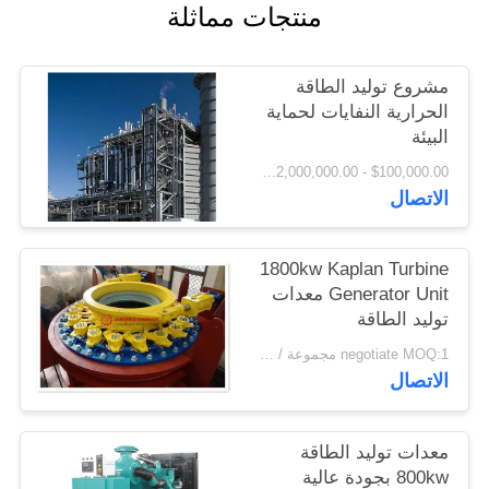
منتجات مماثلة
اقتباس
مشروع توليد الطاقة
خريطة
الحرارية النفايات لحماية
الموقع
البيئة
$100,000.00 - $2,000,000.00 / Set MOQ:1 مجموعة / مجموعات
الاتصال
PRIVACY
POLICY
1800kw Kaplan Turbine
Generator Unit معدات
توليد الطاقة
negotiate MOQ:1 مجموعة / مجموعات
الاتصال
معدات توليد الطاقة
800kw بجودة عالية