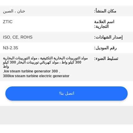
مكان المنشأ:
خنان ، الصين
جولة
اسم العلامة
ZTIC
في
التجارية:
المعمل
إصدار الشهادات:
ISO, CE, ROHS
رقم الموديل:
N3-2.35
مراقبة
تسليط الضوء:
مولد التوربينات البخارية التكثيفية ، مولد التوربينات البخارية
الجودة
300 كيلو واط ، مولد كهربائي توربينات البخار 300 كيلو
واط
,
,
300 kw steam turbine generator
300kw steam turbine electric generator
اتصل
بنا
اتصل بنا!
أخبار
اطلب