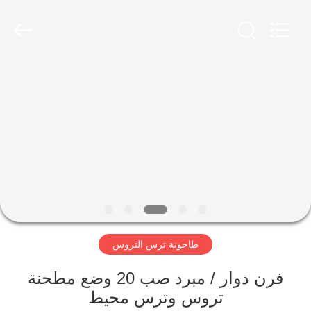
Luoyang
Zhongtai
Industries
CO.,LTD.
All
Rights
Reserved.
الصفحة
الرئيسية
منتجات
عرض
الواقع
الافتراضي
طاحونة ترس التروس
معلومات
فرن دوار / مبرد صب 20 وضع مطحنة
تروس وترس محيط
عنا