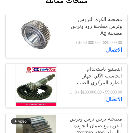
منتجات مماثلة
اقتباس
مطحنة الكرة التروس
خريطة
وترس مطحنة رود وترس
مطحنة Ag
الموقع
$20,000.00 - $250,000.00 / Set MOQ:1 مجموعة / مجموعات
الاتصال
PRIVACY
POLICY
التصنيع باستخدام
الحاسب الآلي جهاز
الطرد المركزي الصب
الصلب مطحنة التروس
$5,000.00 - $100,000.00 / Piece MOQ:1.0 قطعة / قطع
سعر المصنع
الاتصال
مطحنة ترس ترس وترس
الفرن مع ضمان الجودة
والمواد 42crmo Steel