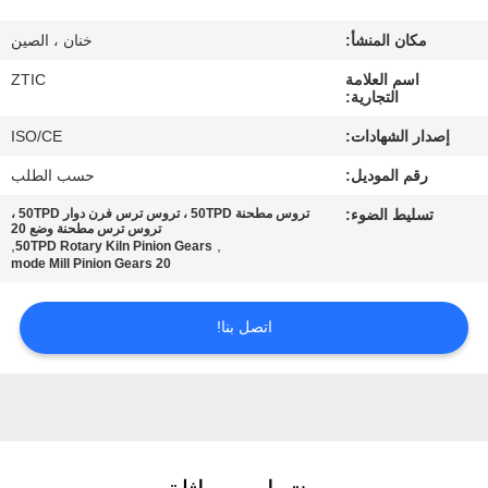
مكان المنشأ:
خنان ، الصين
جولة
اسم العلامة
ZTIC
في
التجارية:
المعمل
إصدار الشهادات:
ISO/CE
رقم الموديل:
حسب الطلب
مراقبة
تسليط الضوء:
تروس مطحنة 50TPD ، تروس ترس فرن دوار 50TPD ،
الجودة
تروس ترس مطحنة وضع 20
,
,
50TPD Rotary Kiln Pinion Gears
20 mode Mill Pinion Gears
اتصل
اتصل بنا!
بنا
أخبار
اطلب