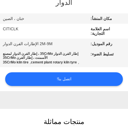
الدوار
جولة
مكان المنشأ:
خنان ، الصين
في
اسم العلامة
CITICLK
المعمل
التجارية:
رقم الموديل:
2M-9M الإطارات الفرن الدوار
مراقبة
تسليط الضوء:
إطار الفرن الدوار 35CrMo ، إطار الفرن الدوار لمصنع
الأسمنت ، إطار الفرن 35CrMo
الجودة
,
,
35CrMo kiln tire
cement plant rotary kiln tyre
اتصل
اتصل بنا!
بنا
أخبار
منتجات مماثلة
اطلب