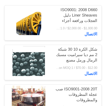
اقتباس
ISO9001: 2008 D660
Liner Sheaves دليل
خريطة
العجلات ورافعة أجزاء
المسبوكات والمطروقات
الموقع
$1,000.00 - $2,000.00 / Ton MOQ:1.0 طن / طن
الاتصال
PRIVACY
شكل الكرة 10 30 شبكة
POLICY
2 مم ديا سيراميت مسبك
الرمال ورمل مصنع
الزيت
$12.00 - $70.00 / Ton MOQ:1 طن / طن
الاتصال
ISO9001-2008 20T صب
عجلة المطروقات
والمطروقات