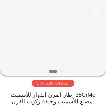
Luoyang
Zhongtai
Industries
CO.,LTD.
All
Rights
Reserved.
الصفحة
الرئيسية
منتجات
عرض
الواقع
الافتراضي
المسبوكات والمطروقات
معلومات
35CrMo إطار الفرن الدوار للأسمنت
لمصنع الأسمنت وحلقة ركوب الفرن
عنا