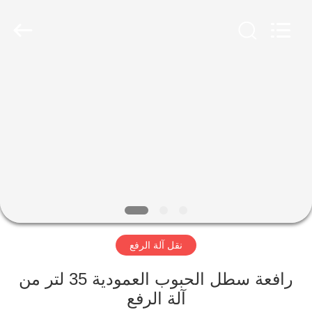
Luoyang
Zhongtai
Industries
CO.,LTD.
All
Rights
Reserved.
الصفحة
الرئيسية
منتجات
عرض
الواقع
الافتراضي
نقل آلة الرفع
معلومات
رافعة سطل الحبوب العمودية 35 لتر من
آلة الرفع
عنا