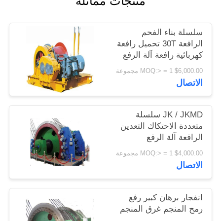
منتجات مماثلة
اقتباس
سلسلة بناء الفحم
خريطة
الرافعة 30T تحميل رافعة
كهربائية رافعة آلة الرفع
الموقع
$6,000.00 MOQ:> = 1 مجموعة
الاتصال
PRIVACY
POLICY
JK / JKMD سلسلة
متعددة الاحتكاك التعدين
الرافعة آلة الرفع
$4,000.00 MOQ:> = 1 مجموعة
الاتصال
انفجار برهان كبير رفع
رمح المنجم غرق المنجم