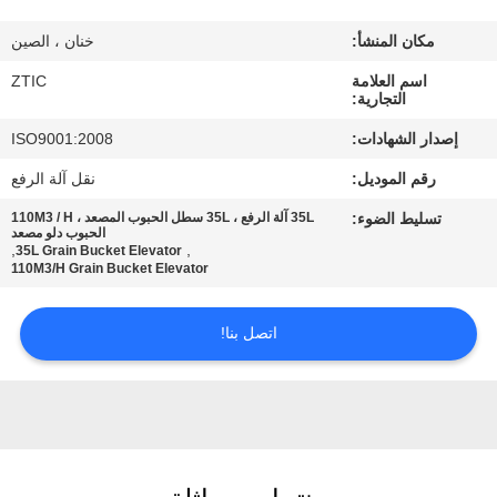
مكان المنشأ:
خنان ، الصين
جولة
اسم العلامة
ZTIC
في
التجارية:
المعمل
إصدار الشهادات:
ISO9001:2008
رقم الموديل:
نقل آلة الرفع
مراقبة
تسليط الضوء:
35L آلة الرفع ، 35L سطل الحبوب المصعد ، 110M3 / H
الجودة
الحبوب دلو مصعد
,
,
35L Grain Bucket Elevator
110M3/H Grain Bucket Elevator
اتصل
اتصل بنا!
بنا
أخبار
اطلب