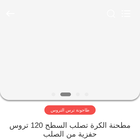
Luoyang
Zhongtai
Industries
CO.,LTD.
All
Rights
Reserved.
الصفحة
الرئيسية
منتجات
عرض
الواقع
الافتراضي
طاحونة ترس التروس
معلومات
مطحنة الكرة تصلب السطح 120 تروس
حفزية من الصلب
عنا