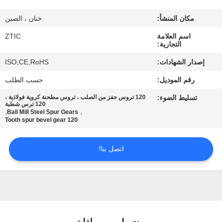
مكان المنشأ:
خنان ، الصين
جولة
اسم العلامة
ZTIC
في
التجارية:
المعمل
إصدار الشهادات:
ISO,CE,RoHS
رقم الموديل:
حسب الطلب
مراقبة
تسليط الضوء:
120 تروس حفز من الصلب ، تروس مطحنة كروية فولاذية ،
الجودة
120 ترس شطبة
,
,
Ball Mill Steel Spur Gears
120 Tooth spur bevel gear
اتصل
اتصل بنا!
بنا
أخبار
اطلب