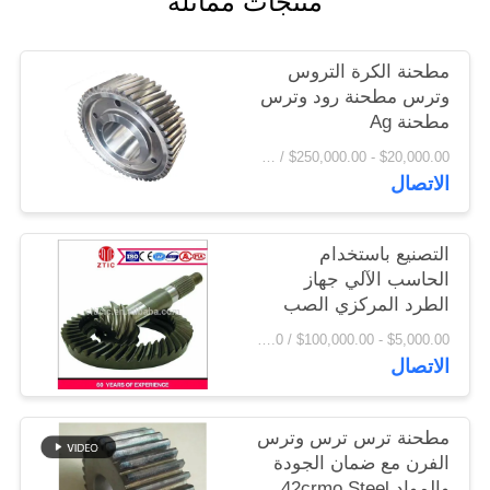
منتجات مماثلة
اقتباس
مطحنة الكرة التروس
خريطة
وترس مطحنة رود وترس
مطحنة Ag
الموقع
$20,000.00 - $250,000.00 / Set MOQ:1 مجموعة / مجموعات
الاتصال
PRIVACY
POLICY
التصنيع باستخدام
الحاسب الآلي جهاز
الطرد المركزي الصب
الصلب مطحنة التروس
$5,000.00 - $100,000.00 / Piece MOQ:1.0 قطعة / قطع
سعر المصنع
الاتصال
مطحنة ترس ترس وترس
الفرن مع ضمان الجودة
والمواد 42crmo Steel