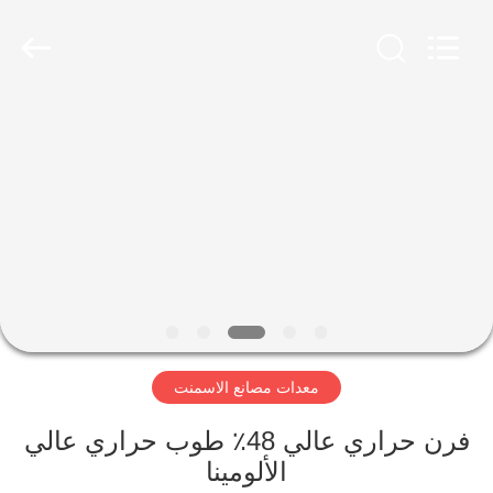
Luoyang
Zhongtai
Industries
CO.,LTD.
All
Rights
Reserved.
الصفحة
الرئيسية
منتجات
عرض
الواقع
الافتراضي
معدات مصانع الاسمنت
معلومات
فرن حراري عالي 48٪ طوب حراري عالي
الألومينا
عنا