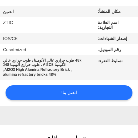
مكان المنشأ:
الصين
جولة
اسم العلامة
ZTIC
في
التجارية:
المعمل
إصدار الشهادات:
IOS/CE
رقم الموديل:
Cusotmized
مراقبة
تسليط الضوء:
48٪ طوب حراري عالي الألومينا ، طوب حراري عالي
الجودة
الألومينا Al2O3 ، طوب حراري ألومينا 48٪
,
,
Al2O3 High Alumina Refractory Brick
48% alumina refractory bricks
اتصل
اتصل بنا!
بنا
أخبار
اطلب