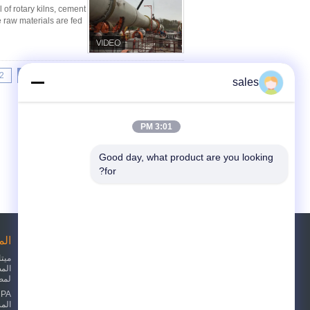
of rotary kilns, cement
 raw materials are fed
2
1
<<
|<
Page 1 of 10
sales
3:01 PM
Good day, what product are you looking 
for?
طلب اقتباس
ال
الم
لمص
أرسلت
sgs
الم