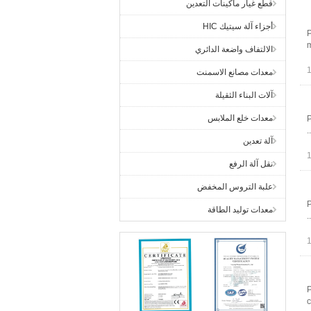
قطع غيار ماكينات التعدين
أجزاء آلة سيتيك HIC
P
m
الالتفاف واضعة الدائري
معدات مصانع الاسمنت
آلات البناء الثقيلة
معدات خلع الملابس
P
آلة تعدين
نقل آلة الرفع
علبة التروس المخفض
P
معدات توليد الطاقة
P
c