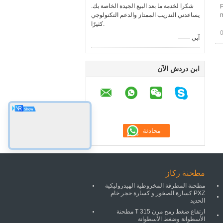
شكرا لخدمة ما بعد البيع الجيدة الخاصة بك.
P
m
يساعدني التدريب الممتاز والدعم التكنولوجي
كثيرًا.
—— آبي
ابن دردش الآن
مطحنة ركاز
مطحنة المطرقة المخروطية الهيدروليكية
PXZ كسارة الصخور و كسارة حجر خام
الحديد
ارتفاع ضغط رمح مرن 315 T مطحنة
الأسطوانة وضغط الأسطوانة