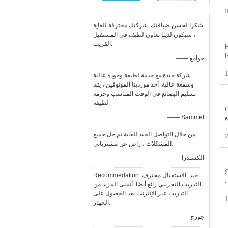
شكرا لحسن ضيافتك. شركتك محترفة للغاية
، سيكون لدينا تعاون لطيف في المستقبل
القريب.
H
R
—— جوامع
شركة جيدة مع خدمة لطيفة وجودة عالية
وسمعة عالية. أحد موردينا الموثوقين ، يتم
تسليم البضائع في الوقت المناسب وحزمة
لطيفة.
C
—— Sammel
ة
من خلال التواصل الجيد للغاية تم حل جميع
المشكلات ، راضٍ عن مشترياتي.
—— الكسندرا
S
Recommedation جيد. الاستقبال محترف.
التدريب التجريبي رائع أيضًا. أتمنى المزيد من
التدريب عبر الإنترنت بعد الحصول على
الجهاز.
—— جورج