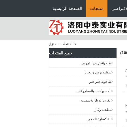
افتراضي
منتجات
الصفحة الرئيسية
المنتجات
منزل
جميع المنتجات
طاحونة ترس التروس
A
شطبة ترس والعتاد
طاحونة جير جير
المسبوكات والمطروقات
الفرن الدوار للاسمنت
H
مطحنة ركاز
آلة كسارة الحجر