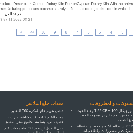
roducts Description Cement Rotary Kiln Burner/Gypsum Rotary Kiln With the arrival 
anufacturing processes became sharply defined according to the form in which the
...
قراءة المزيد
2022-08-24 08:57:41
>|
>>
10
9
8
7
6
5
4
3
مسبوكات والمطروقات
معدات خلع الملابس
ميتالورجيكال 100 T 22 CBM وعاء الخبث
فاصل تعويم خام المكره T60 للتعدين
صنوع من الحديد الزهر ومغرفة الخبث
مصنع الخام 3 4 طبقات شاشة اهتزازية
نع الصلب
خطية دائرية وشاشة مجاميع سعر المصنع
22MPA استطالة الكرة مطحنة نهاية غطاء
قابل للتعديل السدود 73T خام معدات خلع
سبوكات والمطروقات وغطاء نهاية
الملابس دوامة آلة التصنيف