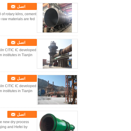
اتصل
of rotary kilns, cement
 raw materials are fed
اتصل
iln CITIC IC developed
itutes in Tianjin, ...
اتصل
iln CITIC IC developed
itutes in Tianjin, ...
اتصل
ge new dry process
njing and Hefei by