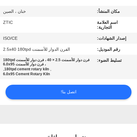
مكان المنشأ:
خنان ، الصين
جولة
اسم العلامة
ZTIC
في
التجارية:
المعمل
إصدار الشهادات:
ISO/CE
رقم الموديل:
الفرن الدوار للأسمنت 2.5x40 180tpd
مراقبة
تسليط الضوء:
فرن دوار للأسمنت 2.5 × 40 ، فرن دوار للأسمنت 180tpd
الجودة
، فرن دوار للأسمنت 6.0x95
,
,
180tpd cement rotary kiln
6.0x95 Cement Rotary Kiln
اتصل
اتصل بنا!
بنا
أخبار
اطلب