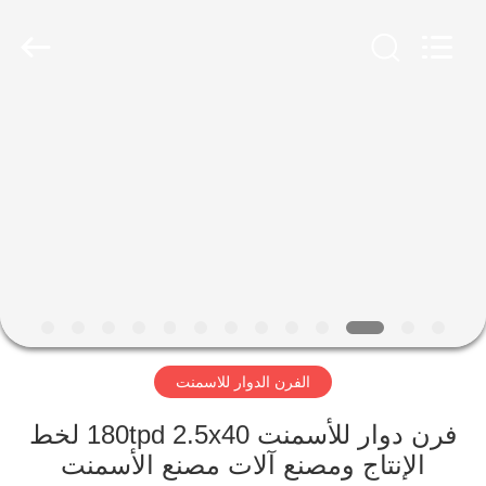
Luoyang
Zhongtai
Industries
CO.,LTD.
All
Rights
Reserved.
الصفحة
الرئيسية
منتجات
عرض
الواقع
الافتراضي
الفرن الدوار للاسمنت
معلومات
فرن دوار للأسمنت 180tpd 2.5x40 لخط
الإنتاج ومصنع آلات مصنع الأسمنت
عنا