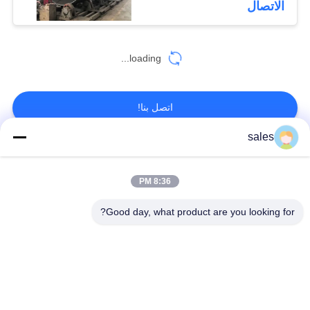
الاتصال
loading...
اتصل بنا!
sales
فئات شعبية
جميع
8:36 PM
طاحونة ترس التروس
شطبة ترس والعتاد
Good day, what product are you looking for?
المسبوكات
طاحونة جير جير
والمطروقات
الفرن الدوار للاسمنت
مطحنة ركاز