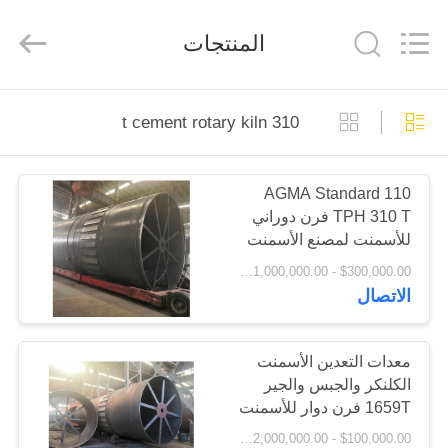
Luoyang
Zhongtai
Industries
المنتجات
CO.,LTD.
All
Rights
Reserved.
الصفحة
310 t cement rotary kiln
الرئيسية
AGMA Standard 110
منتجات
TPH 310 T فرن دوراني
للأسمنت لمصنع الأسمنت
عرض
$300,000.00 - $1,000,000.00 / Set MOQ:1 مجموعة / مجموعات
الاتصال
الواقع
الافتراضي
معدات التعدين الأسمنت
الكلنكر والجبس والجير
معلومات
1659T فرن دوار للأسمنت
عنا
$100,000.00 - $2,000,000.00 / Set MOQ:1.0 مجموعة / مجموعات