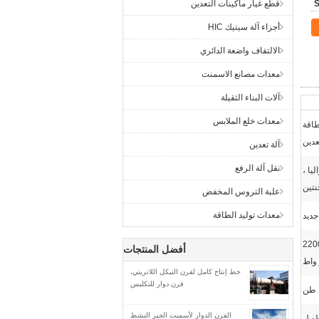
قطع غيار ماكينات التعدين
أجزاء آلة سيتيك HIC
الالتفاف واضعة الدائري
معدات مصانع الاسمنت
آلات البناء الثقيلة
معدات خلع الملابس
طاقة
عدين
آلة تعدين
نقل آلة الرفع
يا ،
نتين
علبة التروس المخفض
معدات توليد الطاقة
جديد
160 كيلو واط ، 160-2200
أفضل المنتجات
 واط
خط إنتاج كامل لفرن النيكل اللاتريتي،
فرن دوار للتكليس
الفرن الدوار لأسمنت الجير النشط
ويل