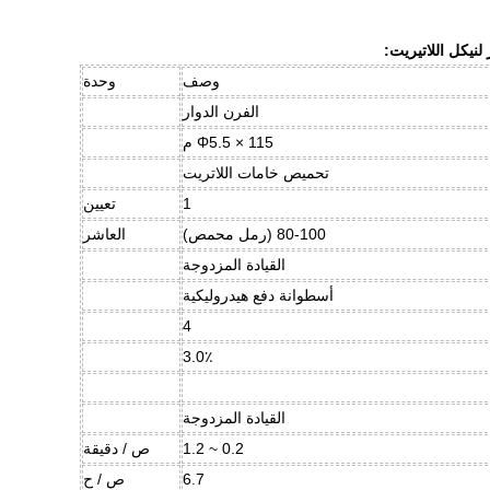
 لنيكل اللاتيريت:
وصف
وحدة
الفرن الدوار
Φ5.5 × 115 م
تحميص خامات اللاتريت
1
تعيين
80-100 (رمل محمص)
العاشر
القيادة المزدوجة
أسطوانة دفع هيدروليكية
4
3.0٪
القيادة المزدوجة
0.2 ~ 1.2
ص / دقيقة
6.7
ص / ح