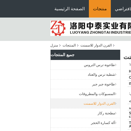
افتراضي
منتجات
الصفحة الرئيسية
الفرن الدوار للاسمنت
المنتجات
منزل
جميع المنتجات
نت
:
طاحونة ترس التروس
H
شطبة ترس والعتاد
C
I
طاحونة جير جير
:
المسبوكات والمطروقات
الفرن الدوار للاسمنت
ض
S
مطحنة ركاز
c
T /
آلة كسارة الحجر
A