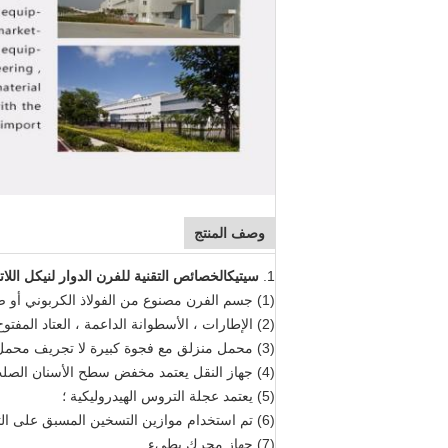
وصف المنتج
1.
سيتيك
الخصائص التقنية للفرن الدوار لنيكل اللا
(1) جسم الفرن مصنوع من الفولاذ الكربوني أو صفيحة فولاذية ذات جودة عالية ولحام أوتوماتيكي ؛
(2) الإطارات ، الأسطوانة الداعمة ، العتاد المفتوح يعتمد سبائك الصلب المصبوب ؛
(3) محمل منزلق مع فجوة كبيرة لا تجريف محمل البلاط ؛
(4) جهاز النقل يعتمد مخفض سطح الأسنان الصلب ، اقتران غشاء مرن ، محرك تيار مستمر ؛
(5) يعتمد عجلة التروس الهيدروليكية ؛
(6) تم استخدام موازين التسخين المسبق على التوالي لعرض رأس الفرن وختم محكم لضغط الأسطوانة ؛
(7) جهاز محرك بطيء.