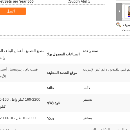
500 Set/Sets per Year
Supply Ability:
اتصل
رة :
أسمنت
سنة واحدة
مصنع التصنيع ، أعمال البناء ، ال
الصناعات المعمول بها:
والت
م فني للفيديو ، دعم عبر الإنترنت
فييت نام ، إندونيسيا ، أسترال
موقع الخدمة المحلية:
الأرج
لا أحد
حالة:
يستقر
-2200
قوة (W):
كيلو
يستقر
وزن:
10-2000 طن ، 10-2000 طن
بيت الميداني ، التكليف والتدريب ،
عمر خدمة ط