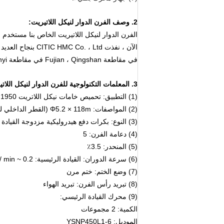
2. وصف الفرن الدوار لنيكل اللاتيريت:
الفرن الدوار لنيكل اللاتيريت الخاص بنا مستخد
في مقاطعة Fujian ، Qingshan في مقاطعة Zhejiang ، Linyi في مقاطعة Shandong ، وأكثر من ذلك.
3. المعلمات التكنولوجية للفرن الدوار لنيكل اللاتيريت سلسلة Y52118 Φ5.2 × 118m:
(1) التطبيق: تحميص خامات نيكل اللاتريت 1950-2200 طن / يوم
(2) المواصفات: Φ5.2 × 118m (القطر الداخلي للأسطوانة × الطول)
(3) النوع: بكرات دفع هيدروليكية مزدوجة القيادة مزدوجة
(4) دعامة الفرن: 5
(5) المنحدر: 3.5٪
(6) سرعة الدوران: القيادة الرئيسية: 0.2 ~ 1.233r / min ؛القيادة المساعدة: 7.82r / ساعة
(7) وضع الختم: ختم مرن
(8) تبريد رأس الفرن: تبريد الهواء
(9) محرك القيادة الرئيسي:
الكمية: 2 مجموعات
الموديل: YSNP450L1-6