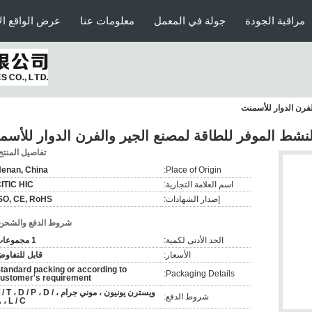
مراقبة الجودة
جولة في المعمل
معلومات عنا
عرض الواقع ال
لفرن الدوار للأسمنت
النشط الموفر للطاقة لمصنع الجير والفرن الدوار للأسم
تفاصيل المنتج
enan, China
Place of Origin:
اسم العلامة التجارية:
ITIC HIC
إصدار الشهادات:
SO, CE, RoHS
شروط الدفع والشحن
الحد الأدنى لكمية:
1 مجموعات
الأسعار:
قابل للتفاو
tandard packing or according to
Packaging Details:
ustomer's requirement
ويسترن يونيون ، موني جرام ،  / T ، D / P ، D
شروط الدفع:
 ، L / C