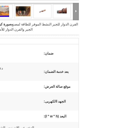
الفرن الدوار للجير النشط الموفر للطاقة لمصنع
صورة كبي
الجير والفرن الدوار لل
ضمان:
دع
بعد خدمة الضمان:
موقع صالة العرض:
الجهد االكهربى:
البعد (l * w * h):
الدعم عبر الإنترنت ، التث