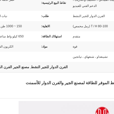
نقاط البيع الرئيسية:
الدعم الفني للفيديو
الفرن الدوار للجير النشط
طلب:
نبات ا
80-100 T / H (رمل محمص)
الاهلية:
150 ~ 1000 طن / يوم
متقدم
استهلاك الطاقة:
650 كيلو واط ساعة / T.
قوة
مواد:
الكربون ال
تشينغداو ، شنغهاي ، تيانجين
الفرن الدوار للجير النشط
مصنع الجير الفرن الد
,
شط الموفر للطاقة لمصنع الجير والفرن الدوار للأسمنت