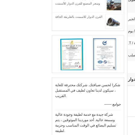
وسعر المصنع للفرن الدوار للأسمنت
الفرن الدوار للاسمنت بالطريقة الجافة
لجير
صلب
وار
شكرا لحسن ضيافتك. شركتك محترفة للغاية
، سيكون لدينا تعاون لطيف في المستقبل
القريب.
—— جوامع
شركة جيدة مع خدمة لطيفة وجودة عالية
وسمعة عالية. أحد موردينا الموثوقين ، يتم
تسليم البضائع في الوقت المناسب وحزمة
لطيفة.