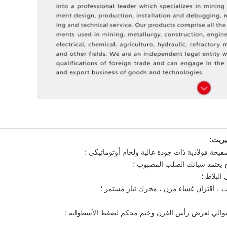
تيريت: