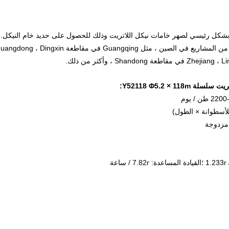
م بشكل رئيسي لصهر خامات نيكل اللاتريت وذلك للحصول على حديد خام النيكل.
الآن ، نفذت CITIC HMC Co. ، Ltd بنجاح العديد من المشاريع في الصين ، مثل Guangqing في مقاطعة g ، Dingxin