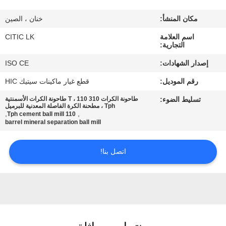
مكان المنشأ:
خنان ، الصين
جولة
اسم العلامة
CITIC LK
في
التجارية:
المعمل
إصدار الشهادات:
ISO CE
رقم الموديل:
قطع غيار ماكينات سيتيك HIC
مراقبة
تسليط الضوء:
طاحونة الكرات 310 T ، 110 طاحونة الكرات الأسمنتية
الجودة
Tph ، مطحنة الكرة الفاصلة المعدنية للبرميل
,
,
110 Tph cement ball mill
barrel mineral separation ball mill
اتصل
اتصل بنا!
بنا
أخبار
اطلب