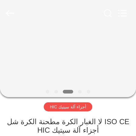
Luoyang
Zhongtai
Industries
CO.,LTD.
All
Rights
Reserved.
الصفحة
الرئيسية
منتجات
عرض
الواقع
الافتراضي
أجزاء آلة سيتيك HIC
معلومات
ISO CE لا الغبار الكرة مطحنة الكرة شل
أجزاء آلة سيتيك HIC
عنا