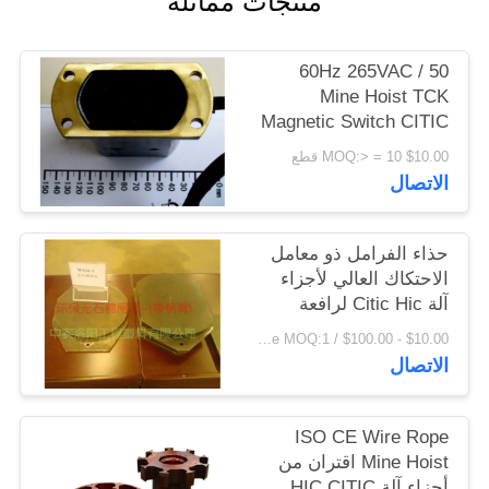
منتجات مماثلة
اقتباس
50 / 60Hz 265VAC
خريطة
Mine Hoist TCK
Magnetic Switch CITIC
الموقع
HIC Machine Parts
$10.00 MOQ:> = 10 قطع
الاتصال
PRIVACY
POLICY
حذاء الفرامل ذو معامل
الاحتكاك العالي لأجزاء
آلة Citic Hic لرافعة
الرافعة
$10.00 - $100.00 / Piece MOQ:1 قطعة / قطع
الاتصال
ISO CE Wire Rope
Mine Hoist اقتران من
أجزاء آلة HIC CITIC