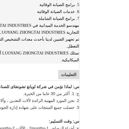
5. برامج الصيانة الوقائية
6. خدمات الصيانة الوقائية
7. برامج الصيانة الشاملة
التجارية LUOYANG ZHONGTAI INDUSTRIES ولكنهم قادرون على القيام بخدمة العلامات التجارية الأخرى من OEM.
تم تجهيز الفنيين لدينا بأحدث معدات التشخيص ال
التعطل.
تم
الميكانيكية.
التعليمات
س: لماذا نؤمن في شركة لويانغ تشونغتاى للصناع
ج: 1. أكثر من 30 عاما من الخبرة.
2. نحن المورد المهنية الرائدة لآلات التعدين ، وآلات البناء ، وآلات الصب والأجزاء المطروقة.
3. حصلت جميع المنتجات على شهادة إدارة الجودة ISO9901: 2000 وشهادات CE و ROHS.
س: وقت التسليم:
ج: أجزاء الرصاص 1-2months ، الآلات 2-3months.