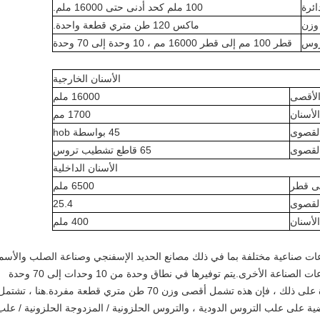
ائرة
100 ملم كحد أدنى حتى 16000 ملم.
وزن
ماكس 120 طن متري قطعة واحدة.
روس
قطر 100 مم إلى قطر 16000 مم ، 10 وحدة إلى 70 وحدة
الأسنان الخارجية
الأقصى
16000 ملم
لأسنان
1700 مم
القصوى
45 بواسطة hob
القصوى
65 قاطع تشطيب تروس
الأسنان الداخلية
ى قطر
6500 ملم
القصوى
25.4
لأسنان
400 ملم
عات صناعية مختلفة بما في ذلك مصانع الحديد الإسفنجي وصناعة الصلب والأس
وصناعة التعدين وطواحين الرياح وكذلك في قطاعات الصناعة الأخرى.يتم توفيرها في نطاق وحدة من 10 وحدات إلى 70 وحدة
وبأقطار لا تقل عن 100 مم إلى 15000 مم.علاوة على ذلك ، فإن هذه تشمل أقصى وزن 70 طن متري قطعة مفردة.هنا ، تشتم
ة على علب التروس الدودية ، والتروس الحلزونية / المزدوجة الحلزونية / علب