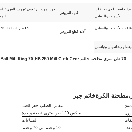
م الخاصة بنا في صناعات
نحن المورد الرئيسي "تروس الفرن" للم
فرن التروس:
الأسمنت والمعادن
المخ
اعات الأسمنت والمعادن
16 م CNC Hobbing آلة
آلات قطع التروس:
نغداو وشانغهاي وتيانجين
70 طن متري مطحنة حلقة
HB 250 Mill Girth Gear
70 MT Ball Mill Ring
,
,
،مطحنة الكرة
خاتم جير
منتج
مقاس الصلب حفز العتاد
وزن
ماكس 120 طن متري قطعة واحدة
يقات
الصناعات
حدة
10 وحدة إلى 70 وحدة.