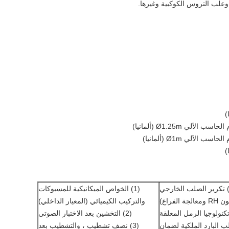
علب التروس الكوكبية وغيرها.
ي Ø1.25m (ألمانيا)
آلي Ø1m (ألمانيا)
1) تكرير الصلب الخارجي
(1) الخواص الميكانيكية للمسبوكات
جة الفراغ)
والتركيب الكيميائي (المعيار الداخلي)
) تكنولوجيا الرمل المعلقة
(2) التخشين بعد الاختبار الصوتي
لب البارد الملكية لضمان
(3) نصف تشطيب ، والتشطيب بعد