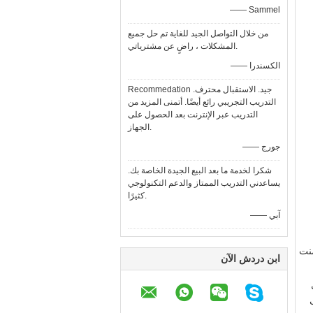
—— Sammel
من خلال التواصل الجيد للغاية تم حل جميع
المشكلات ، راضٍ عن مشترياتي.
—— الكسندرا
Recommedation جيد. الاستقبال محترف.
التدريب التجريبي رائع أيضًا. أتمنى المزيد من
التدريب عبر الإنترنت بعد الحصول على
الجهاز.
—— جورج
شكرا لخدمة ما بعد البيع الجيدة الخاصة بك.
يساعدني التدريب الممتاز والدعم التكنولوجي
كثيرًا.
—— آبي
منت
ابن دردش الآن
ل