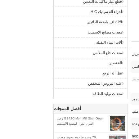
قطع غيار ماكينات التعدين
أجزاء آلة سيتيك HIC
الالتفاف واضعة الدائري
معدات مصانع الاسمنت
آلات البناء الثقيلة
معدات خلع الملابس
جديد
آلة تعدين
اسي
نقل آلة الرفع
حديد
علبة التروس المخفض
معدات توليد الطاقة
 جير
أفضل المنتجات
GS42CrMo4 Mill Girth Gear وجير
الفرن الدوار لمصنع الأسمنت
70 وحدة طاحونة محيط معدات