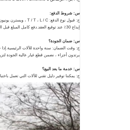
س: شروط الدفع:
ج: قبول نوع الدفع: T / T ، L / C ، ويسترن يونيون ، نقدًا.
إيداع 30٪ عند توقيع العقد.دفع كامل المبلغ قبل الشحن.
س: ضمان الجودة؟
ج: وقت الضمان: سنة واحدة للآلات الرئيسية.إذا 
يرتدون أجزاء ، نضمن قطع غيار عالية الجودة لتز
س: خدمة ما بعد البيع؟
ج: يمكننا توفير دليل تقني للآلات التي تعمل باختبا