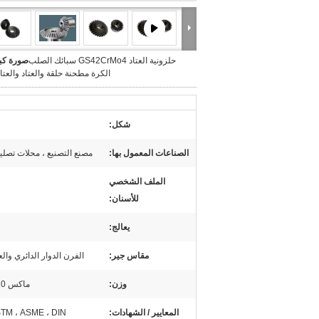
حلزونية العتاد GS42CrMo4 سبائك الصلب
صورة كبي
الكرة مطحنة حلقة والعتاد والعتا
شكل:
الصناعات المعمول بها:
مصنع التصنيع ، محلات تصليح
الملف الشخصي
للأسنان:
يعالج:
مقاس جير:
الفرن الدوار الدائري وال
وزن:
ماكس 120 طن متري قطعة واحدة
المعايير / الشهادات:
STM ، ASME ، DIN