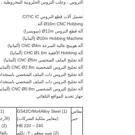
التروس ، وعلب التروس الحلزونية المخروطية ، و
تشمل آلات قطع التروس CITIC IC:
Ø16m CNC Hobbing آلة
آلة قطع التروس Ø12m (سويسرا)
Ø10m Hobbing Machine (ألمانيا)
آلة هوبينج عالية السرعة CNC Ø4m (ألمانيا)
آلة Hobbing الأفقية CHC Ø1.6m (ألمانيا)
آلة تجليخ الملف الشخصي CNC Ø5m (ألمانيا)
آلة تجليخ التروس الشخصية CNC Ø2.8m (ألمانيا)
آلة تجليخ التروس ذات الملف الشخصي باستخدام الحاسب الآل
آلة تجليخ التروس ذات الملف الشخصي باستخدام الحاسب ال
آلة تجليخ التروس الشخصي CNC Ø0.8m (ألمانيا)
جهاز تحديد المواقع التلقائي
مقاس
(1) GS42CrMo4Alloy Steel
(
جير
(معايير ملكية الشركات)
(الأرجون RH ومعال
HB 220 ~ 240
(2
(2) شبه منظم ، Y- تكلم
بالقا