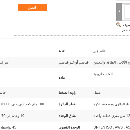
اتصل
رة :
د حفز
خاتم جير
حالة:
 الآلات ، الطاقة والتعدين
قياسي أو غير قياسي:
غير قي
العتاد حلزونية
مادة:
صقل
زاوية الضغط:
خاتم
عتاد الدائري ومطحنة الكرة
قطر الدائرة:
100 ملم كحد أدنى حتى 16000 ملم.
نطاق الوحدة:
10 وحدة إلى 70 وحدة
UNI EN ISO ، AWS ، A
الوحدة القصوى:
45 بواسطة hob