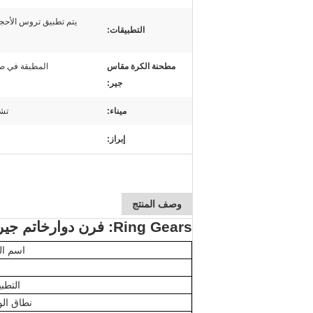
يتم تطبيق تروس الأحجا
التطبيقات:
مطحنة الكرة مقاس
المطبقة في صن
جير:
ميناء:
تشي
إبراز:
وصف المنتج
Ring Gears: فرن دوار
خاتم جير
اسم ال
التطب
نطاق الو