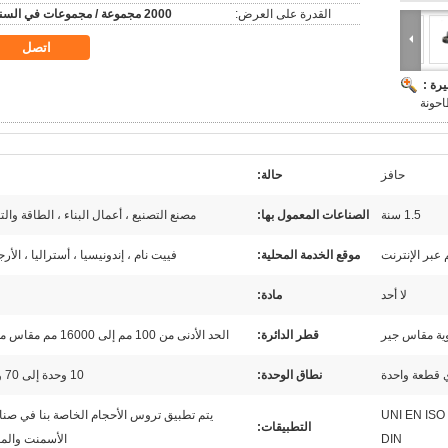
القدرة على العرض:
2000 مجموعة / مجموعات في السنة
اتصل
رة :
احونة
حافز
حالة:
1.5 سنة
الصناعات المعمول بها:
مصنع التصنيع ، أعمال البناء ، الطاقة والت
 عبر الإنترنت
موقع الخدمة المحلية:
فييت نام ، إندونيسيا ، أستراليا ، الأرج
لا أحد
مادة:
ية مقاس جير
قطر الدائرة:
الحد الأدنى من 100 مم إلى 16000 مم مقاس محيط
نطاق الوحدة:
10 وحدة إلى 70 وحدة
UNI EN ISO
يتم تطبيق تروس الأحجام الخاصة بنا في صن
التطبيقات:
DIN
الأسمنت والم