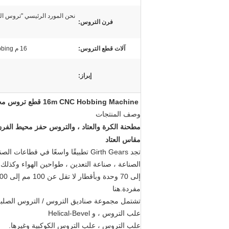
نحن المورد الرئيسي "تروس ال
فرن التروس:
آلات قطع التروس:
16 م CNC Hobbing آلة
إبراز:
16m CNC Hobbing Machine قطع تروس محيط الفرن الدوار ومطحنة الطاحونة
وصف المنتجات
مطحنة الكرة والعتاد ، والتروس حفز محيط الفرن
مقاس العتاد
تجد Girth Gears تطبيقًا واسعًا في قطاعات الصناعة المختلفة بما في ذلك مصانع الحديد الإسفنجي والصلب والأسمنت
الصناعة ، صناعة التعدين ، طواحين الهواء وكذلك ف
مفردة.هنا
تشتمل مجموعة صناديق التروس / التروس الصلبة و
علب التروس ، و Helical-Bevel
علب التروس ، علب التروس الكوكبية وغيرها.