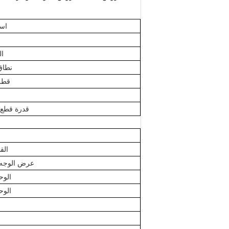
اسم
ال
نطاق
قطر 
قدرة قطع 
الق
عرض الوجه ذ
الوح
الوح