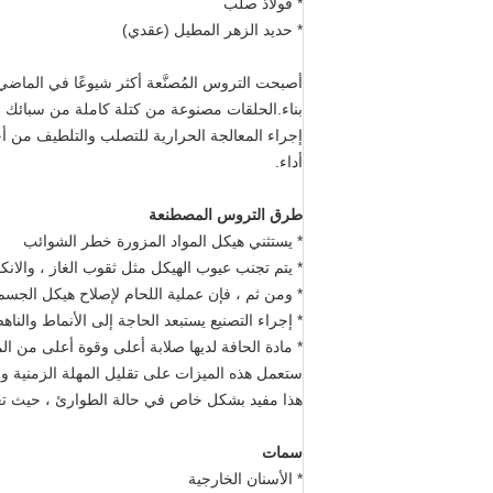
* فولاذ صلب
* حديد الزهر المطيل (عقدي)
أصبحت التروس المُصنَّعة أكثر شيوعًا في الماض
بناء.الحلقات مصنوعة من كتلة كاملة من سبائك ال
إجراء المعالجة الحرارية للتصلب والتلطيف من أ
أداء.
طرق التروس المصطنعة
* يستثني هيكل المواد المزورة خطر الشوائب
* يتم تجنب عيوب الهيكل مثل ثقوب الغاز ، والا
* ومن ثم ، فإن عملية اللحام لإصلاح هيكل الجس
* إجراء التصنيع يستبعد الحاجة إلى الأنماط والنا
* مادة الحافة لديها صلابة أعلى وقوة أعلى من ال
ستعمل هذه الميزات على تقليل المهلة الزمنية والت
هذا مفيد بشكل خاص في حالة الطوارئ ، حيث تعا
سمات
* الأسنان الخارجية