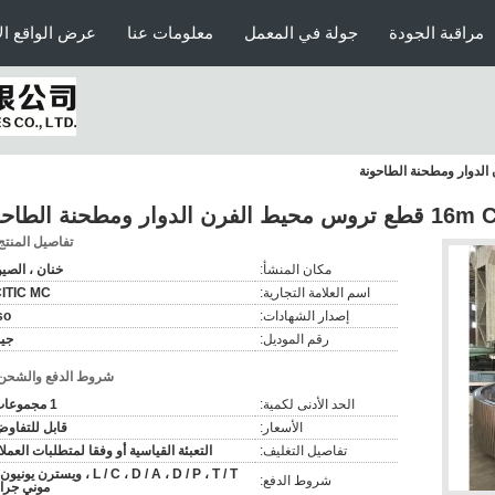
مراقبة الجودة
جولة في المعمل
معلومات عنا
عرض الواقع ال
مطحنة الطاحونة
تفاصيل المنتج
مكان المنشأ:
خنان ، الصي
اسم العلامة التجارية:
ITIC MC
إصدار الشهادات:
so
رقم الموديل:
جي
شروط الدفع والشحن
الحد الأدنى لكمية:
1 مجموعات
الأسعار:
قابل للتفاو
تفاصيل التغليف:
التعبئة القياسية أو وفقا لمتطلبات العملا
L / C ، D / A ، D / P ، T / T ، ويسترن يونيو
شروط الدفع:
موني جرا