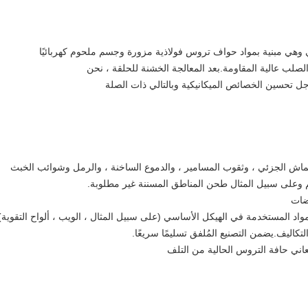
ي وهي مبنية بمواد حواف تروس فولاذية مزورة وجسم ملحوم كهربائيًا
صلب عالية المقاومة.بعد المعالجة الخشنة للحلقة ، نحن
جل تحسين الخصائص الميكانيكية وبالتالي ذات الصلة
نكماش الجزئي ، وثقوب المسامير ، والدموع الساخنة ، والرمل وشوائب الخبث
م وعلى سبيل المثال طحن المناطق المسننة غير مطلوبة.
هضات
مواد المستخدمة في الهيكل الأساسي (على سبيل المثال ، الويب ، ألواح التقوية)
كاليف.يضمن التصنيع المُلفق تسليمًا سريعًا.
ني حافة التروس الحالية من التلف