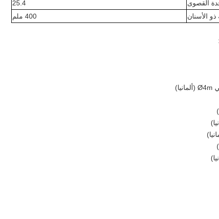
دة القصوى
25.4
و الأسنان
400 ملم
ا)