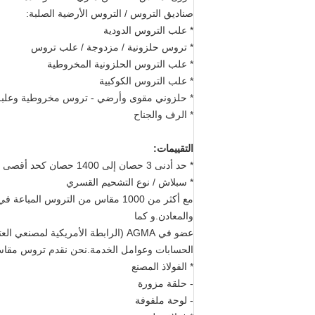
صناديق التروس / التروس الأرضية الصلبة:
* علب التروس الدودية
* تروس حلزونية / مزدوجة / علب تروس
* علب التروس الحلزونية المخروطية
* علب التروس الكوكبية
* حلزوني مقوى وأرضي - تروس مخروطية وعلبة
* الرف والجناح
التقييمات:
* حد أدنى 3 حصان إلى 1400 حصان كحد أقصى
* سبلاش / نوع التشحيم القسري
والمعادن.و كما
عضو في AGMA (الرابطة الأمريكية لمصنعي العتاد) ، فنحن نشارك بنشاط في تحديد معيار تصنيف العتاد
الحسابات وعوامل الخدمة.نحن نقدم تروس مقاسا
* الفولاذ المصنع
- حلقة مزورة
- لوحة ملفوفة