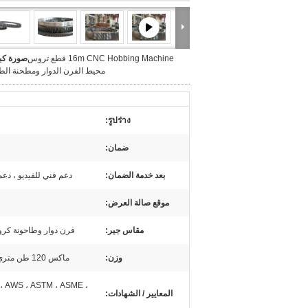
16m CNC Hobbing Machine قطع تروس
صورة كبي
محيط الفرن الدوار ومطحنة الط
รูปร่าง:
ضمان:
بعد خدمة الضمان:
دعم فني للفيديو ، دعم
موقع صالة العرض:
مقاس جير:
فرن دوار وطاحونة كرو
وزن:
ماكس 120 طن متري قطعة واحدة
 ، AWS ، ASTM ، ASME ،
المعايير / الشهادات: