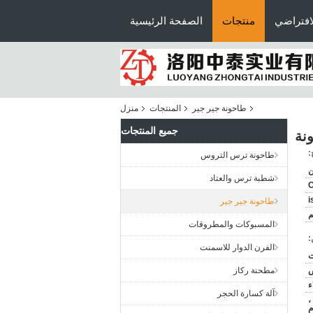
افتراضي
منتجات
الصفحة الرئيسية
طاحونة جير جير
المنتجات
منزل
جميع المنتجات
:
طاحونة ترس التروس
ن
شطبة ترس والعتاد
C
i
طاحونة جير جير
م
المسبوكات والمطروقات
:
الفرن الدوار للاسمنت
ض
مطحنة ركاز
ء
آلة كسارة الحجر
ن ،
م