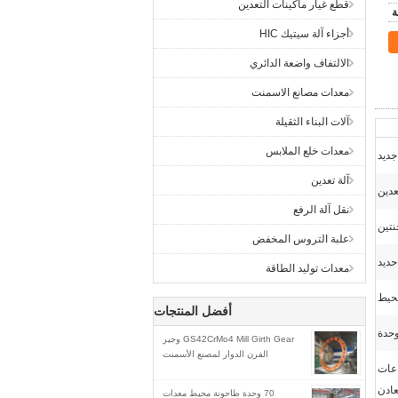
قطع غيار ماكينات التعدين
أجزاء آلة سيتيك HIC
الالتفاف واضعة الدائري
معدات مصانع الاسمنت
آلات البناء الثقيلة
معدات خلع الملابس
جديد
آلة تعدين
عدين
نقل آلة الرفع
نتين
علبة التروس المخفض
حديد
معدات توليد الطاقة
أفضل المنتجات
GS42CrMo4 Mill Girth Gear وجير
الفرن الدوار لمصنع الأسمنت
اعات
عادن
70 وحدة طاحونة محيط معدات