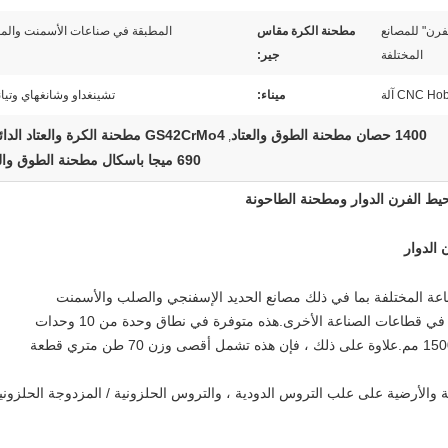
فرن" للمصانع
مطحنة الكرة مقاس
المطبقة في صناعات الأسمنت والم
المختلفة
جير:
ميناء:
تشينغداو وشانغهاي وتيا
1400 حصان مطحنة الطوق والعتاد
GS42CrMo4 مطحنة الكرة والعتاد الدائري
,
690 ميجا باسكال مطحنة الطوق والعتاد
 الدوار
ي قطاعات الصناعة الأخرى.هذه متوفرة في نطاق وحدة من 10 وحدات
إلى 70 وحدة وبأقطار لا تقل عن 100 مم إلى 15000 مم.علاوة على ذلك ، فإن هذه تشمل أقصى وزن 70 طن متري قطعة
الأرضية على علب التروس الدودية ، والتروس الحلزونية / المزدوجة الحلزونية