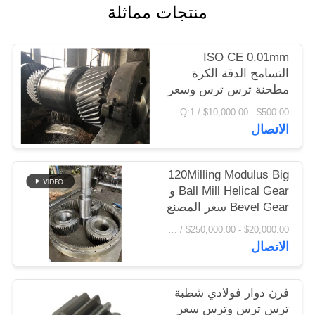
منتجات مماثلة
اقتباس
ISO CE 0.01mm
خريطة
التسامح الدقة الكرة
الموقع
مطحنة ترس ترس وسعر
مصنع ترس ترس فرن
$500.00 - $10,000.00 / Set MOQ:1 مجموعة / مجموعات
دوار
PRIVACY
الاتصال
POLICY
120Milling Modulus Big
Ball Mill Helical Gear و
Bevel Gear سعر المصنع
$20,000.00 - $250,000.00 / Set MOQ:1 مجموعة / مجموعات
الاتصال
فرن دوار فولاذي شطبة
ترس ترس وترس سعر