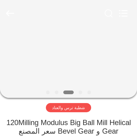
Luoyang
Zhongtai
Industries
CO.,LTD.
All
Rights
Reserved.
الصفحة
الرئيسية
منتجات
عرض
الواقع
الافتراضي
شطبة ترس والعتاد
معلومات
120Milling Modulus Big Ball Mill Helical
Gear و Bevel Gear سعر المصنع
عنا