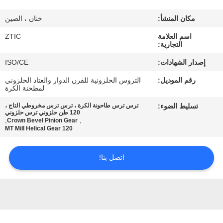
مكان المنشأ:
خنان ، الصين
جولة
اسم العلامة
ZTIC
في
التجارية:
المعمل
إصدار الشهادات:
ISO/CE
رقم الموديل:
التروس الحلزونية للفرن الدوار والعتاد الحلزوني
مراقبة
لمطحنة الكرة
الجودة
تسليط الضوء:
ترس ترس طاحونة الكرة ، ترس ترس مخروطي التاج ،
120 طن حلزوني ترس حلزوني
,
,
Crown Bevel Pinion Gear
120 MT Mill Helical Gear
اتصل
بنا
اتصل بنا!
أخبار
اطلب