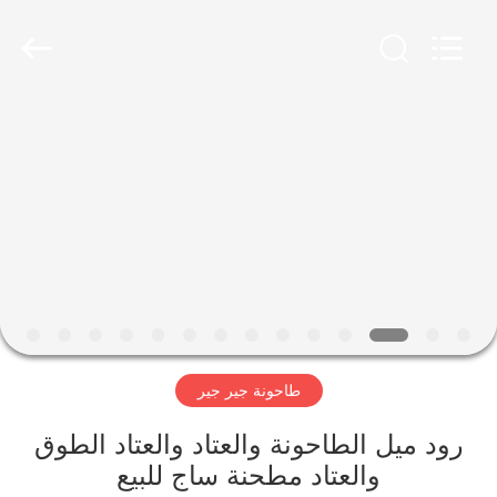
Luoyang
Zhongtai
Industries
CO.,LTD.
All
Rights
Reserved.
الصفحة
الرئيسية
منتجات
عرض
الواقع
الافتراضي
طاحونة جير جير
معلومات
رود ميل الطاحونة والعتاد والعتاد الطوق
والعتاد مطحنة ساج للبيع
عنا