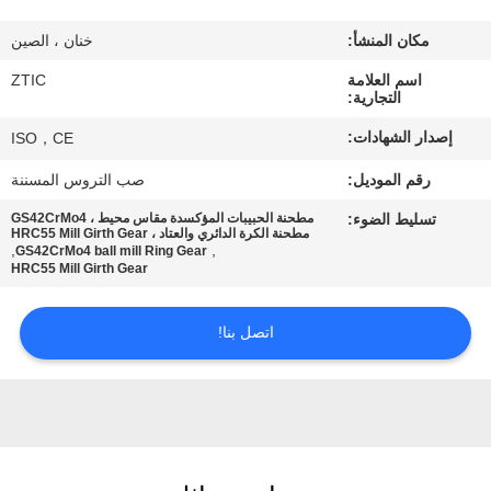
مكان المنشأ:
خنان ، الصين
جولة
اسم العلامة
ZTIC
في
التجارية:
المعمل
إصدار الشهادات:
ISO，CE
رقم الموديل:
صب التروس المسننة
مراقبة
تسليط الضوء:
مطحنة الحبيبات المؤكسدة مقاس محيط ، GS42CrMo4
الجودة
مطحنة الكرة الدائري والعتاد ، HRC55 Mill Girth Gear
,
,
GS42CrMo4 ball mill Ring Gear
HRC55 Mill Girth Gear
اتصل
اتصل بنا!
بنا
أخبار
اطلب