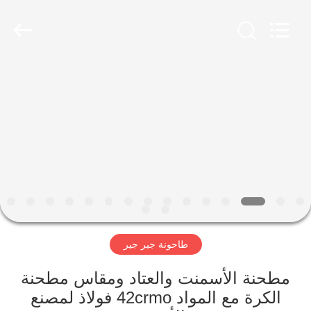
Luoyang
Zhongtai
Industries
CO.,LTD.
All
Rights
Reserved.
الصفحة
الرئيسية
منتجات
عرض
الواقع
الافتراضي
طاحونة جير جير
معلومات
مطحنة الأسمنت والعتاد ومقاس مطحنة
الكرة مع المواد 42crmo فولاذ لمصنع
عنا