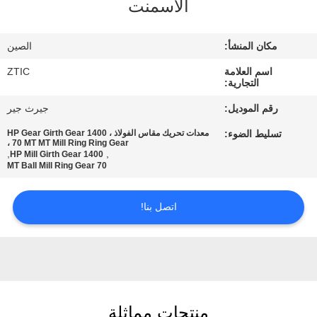
الأسمنت
جولة
مكان المنشأ:
الصين
في
اسم العلامة
ZTIC
المعمل
التجارية:
رقم الموديل:
جيرث جير
مراقبة
تسليط الضوء:
معدات تحريك مقاس الفولاذ ، 1400 HP Gear Girth Gear
، 70 MT MT Mill Ring Ring Gear
الجودة
,
,
1400 HP Mill Girth Gear
70 MT Ball Mill Ring Gear
اتصل
اتصل بنا!
بنا
أخبار
اطلب
منتجات مماثلة