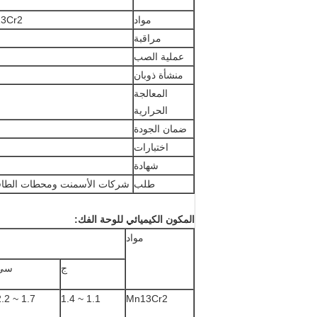
مواد
Mn13Cr2 (الدرجات المكافئة  Mn18Cr2
مراقبة
عملية الصب
منشأة ذوبان
المعالجة
الحرارية
ضمان الجودة
اختبارات
شهادة
طلب
شركات الأسمنت ومحطات الطاقة 
المكون الكيميائي للوحة الفك:
مواد
ج
سي
1.7 ~ 2.2
1.1 ~ 1.4
Mn13Cr2