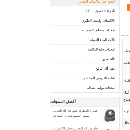
قطع غيار ماكينات التعدين
أجزاء آلة سيتيك HIC
الالتفاف واضعة الدائري
معدات مصانع الاسمنت
آلات البناء الثقيلة
معدات خلع الملابس
طم
آلة تعدين
صب
نقل آلة الرفع
علبة التروس المخفض
الفك
معدات توليد الطاقة
ثناء
إنتاج
أفضل المنتجات
تردد
كسارة المطرقة قطع غيار آلة التعدين
وسعر المصنع كسارة المطرقة
لخلل
قطع غيار آلة التعدين محطم الأسطوانة