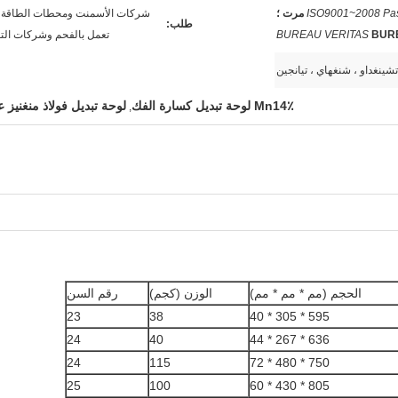
ISO9001~2008 Pa
شركات الأسمنت ومحطات الطاقة ا
طلب:
BUR
BUREAU VERITAS
تعمل بالفحم وشركات الت
تشينغداو ، شنغهاي ، تيانجين
Mn14٪ لوحة تبديل كسارة الفك
لوحة تبديل فولاذ منغنيز ع
,
الحجم (مم * مم * مم)
الوزن (كجم)
رقم السن
23
38
595 * 305 * 40
24
40
636 * 267 * 44
24
115
750 * 480 * 72
25
100
805 * 430 * 60