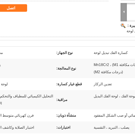
اتصل
رة :
 لوحة
كسارة الفك تبديل لوحة
نوع الجهاز:
مح
ارتفاع المنغنيز Mn13Cr2 (درجات مكافئة M1) ، Mn18Cr2
ي
نوع المعالجة:
(درجات مكافئة M2)
تعدين الركاز
قطع غيار كسارة:
لوحة 
وحة الفك ، لوحة الفك البديل
التحليل الكيميائي للمطياف والتحكم أ
مراقبة:
ال
مائي أو صب الشكل المفقود
منشأة ذوبان:
فرن كهربائي متوسط ​​ال
يصلب ، التبريد ، التقسية
اختبارات:
اختبار الصلابة وكاشف ا