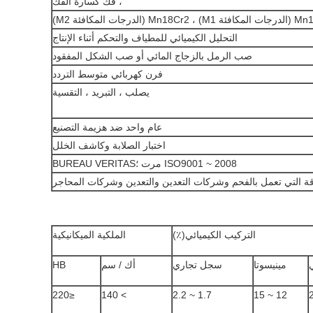
، فك كسارة الفك
M1) ، (الدرجات المكافئة M2)
التحليل الكيميائي للمطياف والتحكم أثناء الإنتاج
صب الرمل بالزجاج المائي أو صب الشكل المفقود
فرن كهربائي متوسط ​​التردد
يصلب ، التبريد ، التقسية
عام واحد ضد هزيمة التصنيع
اختبار الصلابة وكاشف الخلل
ISO9001 ~ 2008 مرت ؛BUREAU VERITAS
التي تعمل بالفحم وشركات التعدين والتعدين وشركات المحاجر
التركيب الكيميائي(٪)
الملكية الميكانيكية
مينيسوتا
سجل تجاري
أك / سم
HB
≤220
> 140
1.7 ~ 2.2
12 ~ 15