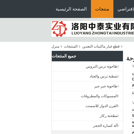
افتراضي
منتجات
الصفحة الرئيسية
قطع غيار ماكينات التعدين
المنتجات
منزل
جميع المنتجات
:
طاحونة ترس التروس
ن
شطبة ترس والعتاد
C
A
طاحونة جير جير
ن
المسبوكات والمطروقات
:
الفرن الدوار للاسمنت
مطحنة ركاز
ة
آلة كسارة الحجر