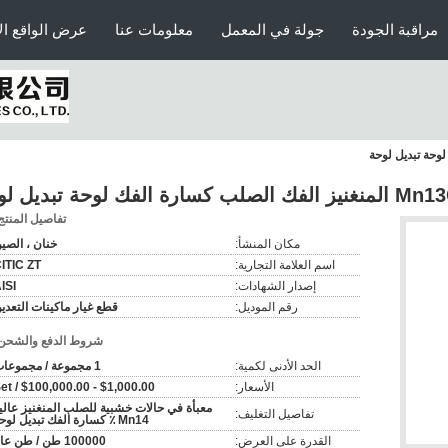
مراقبة الجودة
جولة في المعمل
معلومات عنا
عرض الواقع ال
تفاصيل المنتج
مكان المنشأ:
خنان ، الصي
اسم العلامة التجارية:
ITIC ZT
إصدار الشهادات:
ISI
رقم الموديل:
قطع غيار ماكينات التعدي
شروط الدفع والشحن
الحد الأدنى لكمية:
1 مجموعة / مجموعات
الأسعار:
$1,000.00 - $100,000.00 / Set
معبأة في حالات خشبية للصلب المنغنيز عالي
تفاصيل التغليف:
Mn14 ٪ كسارة الفك تبديل لوحة
القدرة على العرض:
100000 طن / طن عام