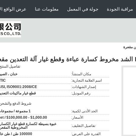
مراقبة الجودة
جولة في المعمل
معلومات عنا
عرض الواقع ال
تفاصيل المنتج
مكان المنشأ:
خنان ، الصي
اسم العلامة التجارية:
TIC
إصدار الشهادات:
ISI, ISO9001:2008/CE
رقم الموديل:
قطع غيار ماكينات التعدي
شروط الدفع والشحن
الحد الأدنى لكمية:
1 مجموعة / مجموعات
الأسعار:
$1,000.00 - $100,000.00 / Set
عبوة بسيطة لكسارة قطع غيار الكسار
تفاصيل التغليف:
المخروطية المقعر
القدرة على العرض:
100000 طن / طن عام