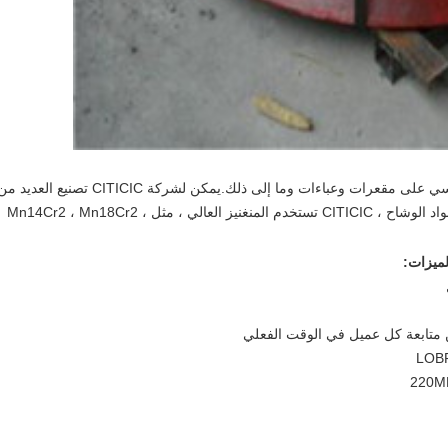
تحتوي قطع غيار الكسارة المخروطية بشكل أساسي على مقعرات وعباءات وما إلى ذلك.يمكن لشركة CITICIC تصنيع العديد
النماذج المقعرة والعباءات للكسارة المخروطية.مواد الوشاح ، CITICIC تستخدم المنغنيز العالي ، مثل Mn14Cr2 ، Mn18Cr2 ،
لميزات: