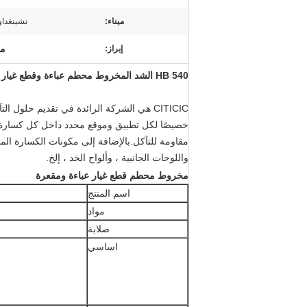
ميناء:
تشينغداو
مخ
إبراز:
540 HB الشد المخروط محطم عباءة وقطع غيار آلة التعدين المقعرة
CITICIC هي الشركة الرائدة في تقديم حل
خصيصًا لكل تطبيق وموقع محدد داخل كل كسارة. أج
مقاومة للتآكل.بالإضافة إلى مكونات الكسارة المذك
واللوحات الجانبية ، وألواح الخد ، إلخ.
مخروط محطم قطع غيار عباءة ومقعرة
اسم المنتج
مواد
صلابة
اساسي