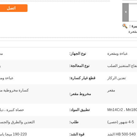
اتصل
رة :
مقعرة
عباءة ومقعرة
نوع الجهاز:
مح
تفاع المنغنيز الصلب
نوع المعالجة:
ي
تعدين الركاز
قطع غيار كسارة:
عباءة وم
مقعر
كسارة مخروطية مق
مخروط مقعر:
Mn14Cr2 ، Mn18
تطبيق المواد:
حصاة كبيرة ، دي
4-5 شهور (حصى)
طلب:
التعدين والطرق والجسور
500-540 HB الشد
قوة الشد:
190-220 ميجا باسكال