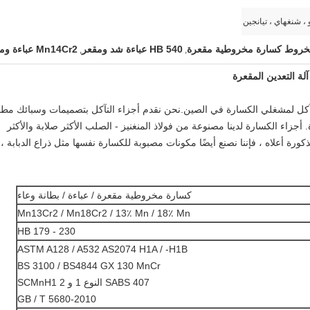
 ، شنغهاي ، تيانجين
روط كسارة مخروطية مقعرة
540 HB عباءة شد ومقعر
Mn14Cr2 عباءة ومقعر
,
,
ول التآكل لمشغلي الكسارة في الصين.نحن نقدم أجزاء التآكل بتصميمات وسبائك مط
زاء الكسارة لدينا مصنوعة من فولاذ المنغنيز - الصلب الأكثر صلابة والأكثر
ورة أعلاه ، فإننا نصنع أيضًا مكونات مصبوبة للكسارة نفسها مثل ذراع الدبابة ،
كسارة مخروطية مقعرة / عباءة / بطانة وعاء
Mn13Cr2 / Mn18Cr2 / 13٪ Mn / 18٪ Mn
HB 179 - 230
ASTM A128 / A532 AS2074 H1A / -H1B
BS 3100 / BS4844 GX 130 MnCr
SABS 407 النوع 1 و 2 SCMnH1
GB / T 5680-2010