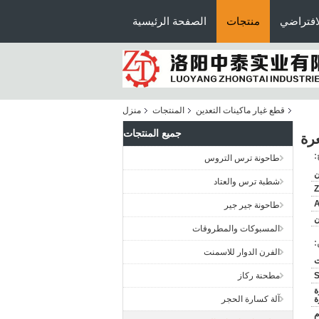
افتراضي
منتجات
الصفحة الرئيسية
قطع غيار ماكينات التعدين
المنتجات
منزل
جميع المنتجات
:
طاحونة ترس التروس
ن
شطبة ترس والعتاد
Z
A
طاحونة جير جير
ن
المسبوكات والمطروقات
:
الفرن الدوار للاسمنت
مطحنة ركاز
ة
ة
آلة كسارة الحجر