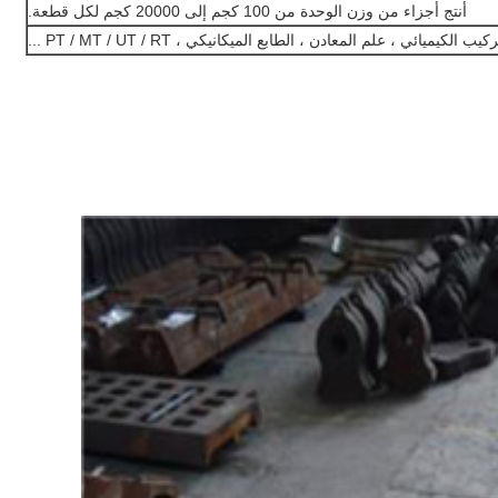
أنتج أجزاء من وزن الوحدة من 100 كجم إلى 20000 كجم لكل قطعة.
يب الكيميائي ، علم المعادن ، الطابع الميكانيكي ، PT / MT / UT / RT ...