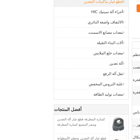
قطع غيار ماكينات التعدين
أجزاء آلة سيتيك HIC
الالتفاف واضعة الدائري
معدات مصانع الاسمنت
آلات البناء الثقيلة
معدات خلع الملابس
طم
آلة تعدين
صب
نقل آلة الرفع
قعرة
علبة التروس المخفض
عرة
معدات توليد الطاقة
أفضل المنتجات
اباس
كسارة المطرقة قطع غيار آلة التعدين
 ...
وسعر المصنع كسارة المطرقة
قطع غيار آلة التعدين محطم الأسطوانة