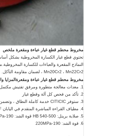
مخروط محطم قطع غيار عباءة ومقعرة
ملخص
Mn20Cr2 ، Mn22Cr2 ، لضمان مقاومة التآكل.
مخروط محطم قطع غيار عباءة ومقعرة
المزايا وا
1. معدات معالجة متطورة ومرفق تفتيش مكتمل
2. تأكد من فحص كل آلة وقطع غيار
3. ستوفر CITICIC خدمة كاملة النطاق ، وتضمن متابعة كل عميل في الوقت الفعلي
4. مطياف القراءة المباشرة المتقدم في اليابان LOBF
5. صلابة برينل: 500-540 HB قوة الشد: 190-220MPa
6. قوة الشد: 190-220MPa