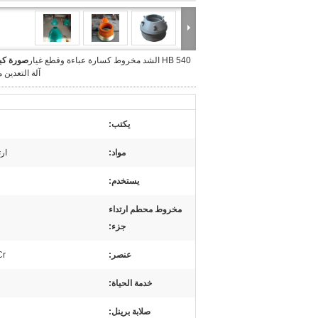
540 HB الشد مخروط كسارة عباءة وقطع غيار
صورة كبي
آلة التعدين 
يكتب:
مواد:
ار
يستخدم:
مخروط محطم ارتداء
جزء:
عنصر:
Cr
خدمة الحياة:
صلابة برينل: