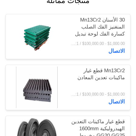
منتجات مماثلة
اقتباس
30 الأسنان Mn13Cr2
خريطة
المنغنيز الفك الصلب
كسارة الفك لوحة تبديل
الموقع
لوحة
$1,000.00 - $100,000.00 / Set MOQ:1 مجموعة / مجموعات
الاتصال
PRIVACY
POLICY
Mn13Cr2 قطع غيار
ماكينات تعدين المعادن
$1,000.00 - $100,000.00 / Set MOQ:1 مجموعة / مجموعات
الاتصال
قطع غيار ماكينات التعدين
الهيدروليكية 1600mm
GG20 GG25 مخروط