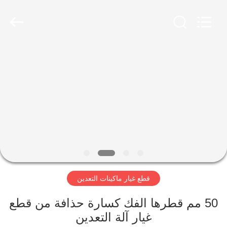
Luoyang
Zhongtai
Industries
CO.,LTD.
All
Rights
Reserved.
الصفحة
الرئيسية
منتجات
عرض
الواقع
الافتراضي
قطع غيار ماكينات التعدين
معلومات
50 مم قطرها الفك كسارة حذافة من قطع
غيار آلة التعدين
عنا