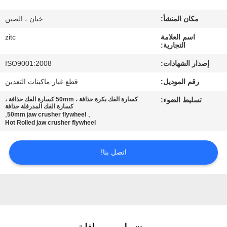
مكان المنشأ:
خنان ، الصين
جولة
اسم العلامة
zitc
في
التجارية:
المعمل
إصدار الشهادات:
ISO9001:2008
رقم الموديل:
قطع غيار ماكينات التعدين
مراقبة
تسليط الضوء:
كسارة الفك بكرة حذافة ، 50mm كسارة الفك حذافة ،
الجودة
كسارة الفك المدرفلة حذافة
,
,
50mm jaw crusher flywheel
Hot Rolled jaw crusher flywheel
اتصل
اتصل بنا!
بنا
أخبار
اطلب