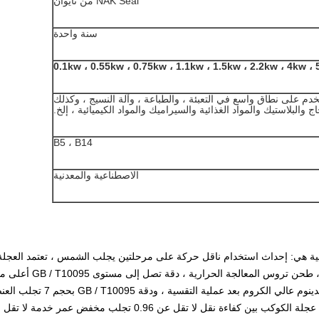
NAK Seal من تايوان
سنة واحدة
0.1kw ، 0.55kw ، 0.75kw ، 1.1kw ، 1.5kw ، 2.2kw ، 4kw ، 
خدم على نطاق واسع في التعبئة ، والطباعة ، وآلة النسيج ، وكذلك
ج والبلاستيك والمواد الغذائية والسيراميك والمواد الكيميائية ، إلخ.
B5 ، B14
الاصطناعية والمعدنية
لة ZJA ، خصائصه التقنية هي: إحداث استخدام ناقل حركة على مرحلتين يجلب الشمس ، تعتمد العجلة
؛حلقة التروس الداخلية مصنوعة من فولاذ الموليبدينوم عالي الكروم بعد عملية التقسية ، ودقة 10095
العائم وربط تروس الأسطوانة ، وتضمن أن تكون عجلة الكوكب بين كفاءة نقل لا تقل عن 0.96 تجلب مخفض عمر خدمة 