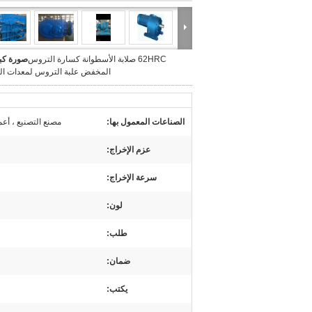
62HRC صلابة الأسطوانة كسارة التروس
صورة كبي
المخفض علبة التروس لمعدات الت
الصناعات المعمول بها:
مصنع التصنيع ، أعما
عزم الإخراج:
سرعة الإخراج:
لون:
طلب:
ضمان:
يكتب: