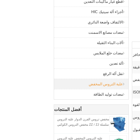
قطع غيار ماكينات التعدين
أجزاء آلة سيتيك HIC
الالتفاف واضعة الدائري
معدات مصانع الاسمنت
آلات البناء الثقيلة
معدات خلع الملابس
افز
آلة تعدين
نقل آلة الرفع
مخفض
علبة التروس المخفض
ISO
معدات توليد الطاقة
لقوة
أفضل المنتجات
روس
مخفض تروس الفرن الدوار علبة التروس
سلسلة ZZ / ZJ مخفض التروس الكوكبي
بول
علبة التروس المخفض علبة التروس