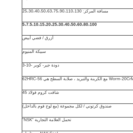
مسافة المركز: 25،30،40،50،63،75،90،110،130
5،7.5،10،15،20،25،30،40،50،60،80،100
أزرق / فضي أبيض
سبيكة المنيوم
دودة جير- كوبر -10-3
مع الكربنة والتبريد ، صلابة السطح هي 56-62HRC
شافت كروم فولاذ 45
صندوق كرتوني / لكل مجموعة (مع لوح فوم بالداخل)
تحمل العلامة التجارية "NSK"