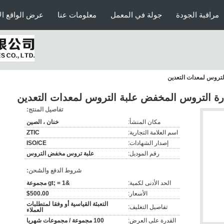
مراقبة الجودة
جولة في المعمل
معلومات عنا
عرض الواقع ال
تفاصيل المنتج:
مكان المنشأ:
خنان ، الصين
اسم العلامة التجارية:
ZTIC
إصدار الشهادات:
ISO/CE
رقم الموديل:
علبة تروس مخفض التروس
شروط الدفع والشحن:
الحد الأدنى لكمية:
&gt; = 1 مجموعة
الأسعار:
$500.00
التعبئة القياسية أو وفقا لمتطلبات
تفاصيل التغليف:
العملاء
القدرة على العرض:
100 مجموعة / مجموعات شهريا