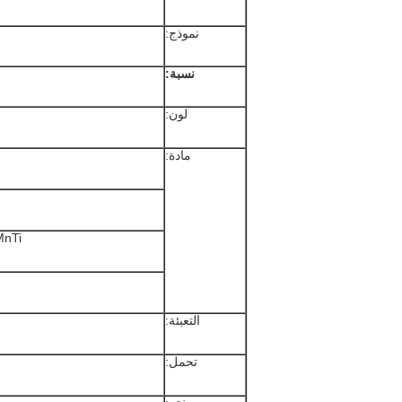
نموذج:
نسبة:
لون:
مادة:
Worm-20CrMnTi 
التعبئة:
تحمل: