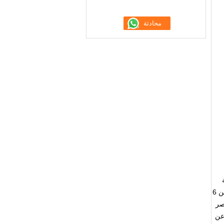
فولاذ النيكل كروم المتقدم ، بعد الكربنة والتبريد ، طحن تروس المعالجة الحرارية ، دقة تصل إلى مستوى GB / T10095 أعلى من 6
GB / T بحجم 7 تجلب العنصر
لا تقل عن