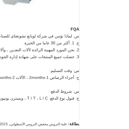
FQA
س: لماذا نؤمن في شركة لويانغ تشونغتاى للصناع
ج: 1. أكثر من 30 عاما من الخبرة.
2. نحن المورد المهنية الرائدة لآلات التعدين ، وآلات البناء ، وآلات الصب والأجزاء المطروقة.
3. حصلت جميع المنتجات على شهادة إدارة الجودة ISO9901: 2000 وشهادات CE و ROHS.
س: وقت التسليم:
ج: أجزاء الرصاص 1-2months ، الآلات 2-3months.
س: شروط الدفع:
ج: قبول نوع الدفع: T / T ، L / C ، ويسترن يونيون ، نقدًا.إيداع 30٪ عند توقيع العقد.دفع كامل المبلغ قبل الشحن.
,
بطاقة:
علبة التروس مخفض التروس الأسطواني
ISO9001: 2015