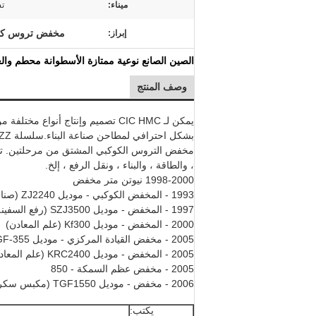
ميناء:
تش
مخفض تروس كسا
إبراز:
الصين الصانع نوعية ممتازة الأسطوانة محطم وال
وصف المنتج
مخفض التروس الكوكبي المشتق من مرحلتين. تستخ
، والطاقة ، والبناء ، ونقل الرفع ، إلخ.
1998-2000 نيوتن متر مخفض
1993 - المخفض الكوكبي - موديل ZJ2240 (صناعة مواد البناء)
1997 - المخفض - موديل SZJ3500 (رفع السفينة)
2000 - المخفض - موديل Kf300 (علم المعادن)
2005 - مخفض القيادة المركزي - موديل JGF-355 (صناعة مواد البناء)
2005 - المخفض - موديل KRC2400 (علم المعادن)
2005 - مخفض عظم السمكة - 850
2006 - مخفض - موديل TGF1550 (مكبس سكر)
يكتب: