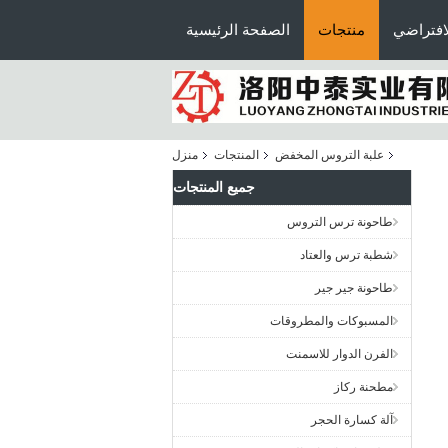
افتراضي
منتجات
الصفحة الرئيسية
علبة التروس المخفض
المنتجات
منزل
جميع المنتجات
طاحونة ترس التروس
شطبة ترس والعتاد
طاحونة جير جير
المسبوكات والمطروقات
الفرن الدوار للاسمنت
مطحنة ركاز
آلة كسارة الحجر