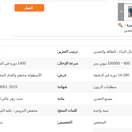
اتصل
رة :
عدين
ل البناء ، الطاقة والتعدين
ترتيب التعزيز:
ح
800 ~ 100000 نيوتن متر
سرعة الإدخال:
1400 دورة في الدقيقة
14-280 دورة في الدقيقة
غرض:
الأسطوانة محطم والعتاد ال
متطلبات الزبون
شهادة:
9001: 2015
مصنع التعدين
مادة:
حديد زهر عالي ا
سنة واحدة
كلمات المنتج:
مخفض التروس ، علبة الت
المخفض
التخصيص:
مق