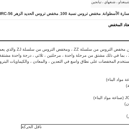
ينغداو ، شنغهاي ، تيانجين
رة الأسطوانة
مخفض تروس نسبة 100
مخفض تروس الحديد الزهر 56-62HRC
,
,
عتاد المخفض
يمكن لـ CIC HMC تصميم وإنتاج أنواع مختلفة من مخفض التروس من سلسلة ZZ ، ومخفض التروس من 
بشكل احترافي لمطاحن صناعة البناء.سلسلة ZZ ، بما في ذلك مشتق من مرحلة واحدة ، مرحلتين ، ثلاثي ، درجة واحدة مشتقة
دم المخفضات على نطاق واسع في التعدين ، والمعادن ، والكيماويات البترول
ناقل الحركة