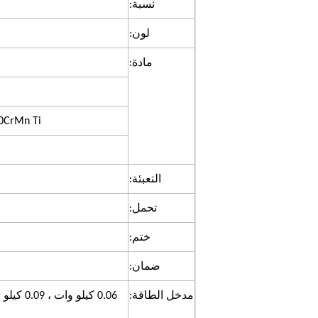
نسبة:
لون:
مادة:
Worm-20CrMn Ti مع الكربنة والتب
التعبئة:
تحمل:
ختم:
ضمان:
مدخل الطاقة: