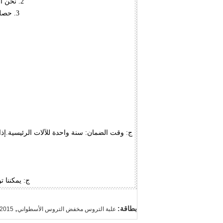
2. نحن المورد المهنية الرائدة لآلات التعدين ، وآلات البناء ، وآلات الصب والأجزاء المطروقة.
3. حصلت جميع المنتجات على شهادة إدارة الجودة ISO9901: 2000 وشهادات CE و ROHS.
ج: وقت الضمان: سنة واحدة للآلات الرئيسية.إذا
ج: يمكننا ت
,
بطاقة:
علبة التروس مخفض التروس الأسطواني
ISO9001: 2015