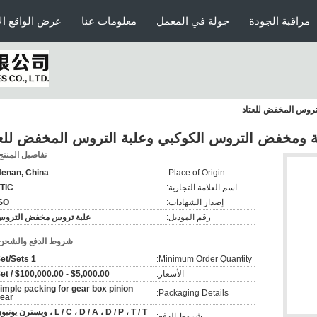
مراقبة الجودة
جولة في المعمل
معلومات عنا
عرض الواقع ال
تروس المخفض للعتاد
ة ومخفض التروس الكوكبي وعلبة التروس المخفض للعت
تفاصيل المنتج
enan, China
Place of Origin:
اسم العلامة التجارية:
TIC
إصدار الشهادات:
SO
رقم الموديل:
علبة تروس مخفض الترو
شروط الدفع والشحن
1 Set/Sets
Minimum Order Quantity:
الأسعار:
$5,000.00 - $100,000.00 / Set
imple packing for gear box pinion
Packaging Details:
ear
L / C ، D / A ، D / P ، T / T ، ويسترن يون
شروط الدفع: