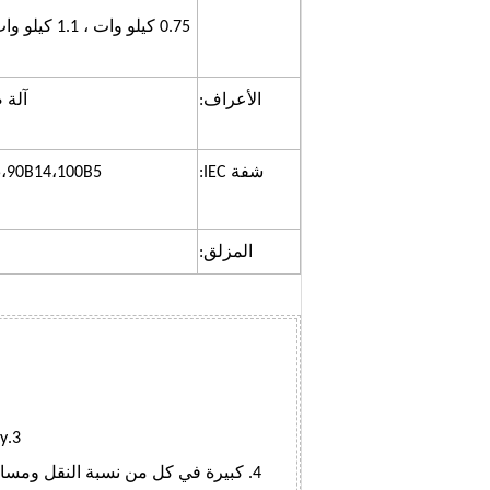
الأعراف:
آلة 
شفة IEC:
،90B14،100B5،
المزلق:
3.Easy التثبيت وأسلوب ربط مرن. Eage insy للصيانة والتحقق
4. كبيرة في كل من نسبة النقل ومسافة الالتواء مما يؤدي إلى قدرة عالية على التحمل والتحميل