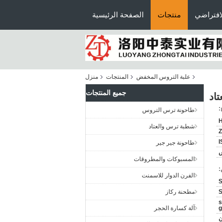
افتراضي
منتجات
الصفحة الرئيسية
علبة التروس المخفض
المنتجات
منزل
جميع المنتجات
اد
:
طاحونة ترس التروس
H
شطبة ترس والعتاد
Z
I
طاحونة جير جير
س
المسبوكات والمطروقات
:
الفرن الدوار للاسمنت
مطحنة ركاز
s
g
آلة كسارة الحجر
يون