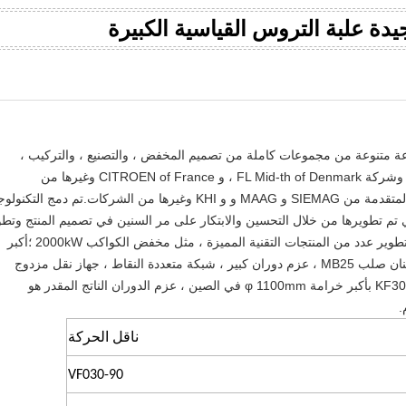
عة متنوعة من مجموعات كاملة من تصميم المخفض ، والتصنيع ، والتركيب ،
وتكنولوجيا الصيانة من شركة RENK في ألمانيا ، وشركة FL Mid-th of Denmark ، و CITROEN of France وغيرها من
الشركات.على مر السنين ، استوعبنا التكنولوجيا المتقدمة من SIEMAG و MAAG و و KHI وغيرها من الشركات.تم دمج التكنو
لتي تم تطويرها من خلال التحسين والابتكار على مر السنين في تصميم المنتج وتطو
، وتشكيل حقوق الملكية الفكرية الخاصة بهم ، وتطوير عدد من المنتجات التقنية المميزة ، مثل مخفض الكواكب 2000kW ؛أكبر
مخفض لرفع السفن 4 × 5000kN ؛أول سطح أسنان صلب MB25 ، عزم دوران كبير ، شبكة متعددة النقاط ، جهاز نقل مزدوج
الحواف لمطحنة الأسمنت في الصين ؛ومخفض KF300 بأكبر خرامة φ 1100mm في الصين ، عزم الدوران الناتج المقدر هو
ناقل الحركة
VF030-90