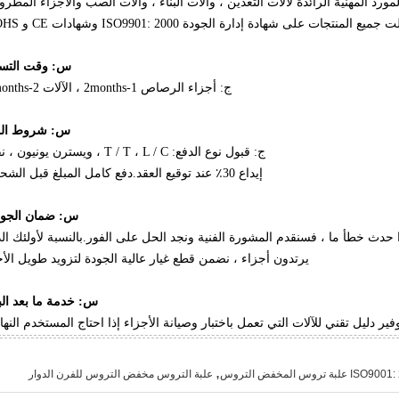
س: وقت التسل
ج: أجزاء الرصاص 1-2months ، الآلات 2-3months.
س: شروط الد
ج: قبول نوع الدفع: T / T ، L / C ، ويسترن يونيون ، نقدًا.
إيداع 30٪ عند توقيع العقد.دفع كامل المبلغ قبل الشحن ،
س: ضمان الجود
 حدث خطأ ما ، فسنقدم المشورة الفنية ونجد الحل على الفور.بالنسبة لأولئك ال
يرتدون أجزاء ، نضمن قطع غيار عالية الجودة لتزويد طويل الأ
س: خدمة ما بعد الب
وفير دليل تقني للآلات التي تعمل باختبار وصيانة الأجزاء إذا احتاج المستخدم النها
,
 علبة تروس المخفض التروس
علبة التروس مخفض التروس للفرن الدوار