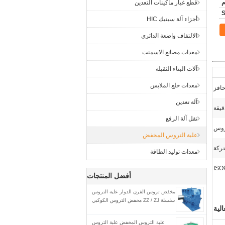
م
قطع غيار ماكينات التعدين
أجزاء آلة سيتيك HIC
الالتفاف واضعة الدائري
معدات مصانع الاسمنت
آلات البناء الثقيلة
معدات خلع الملابس
افز
آلة تعدين
نقل آلة الرفع
روس
علبة التروس المخفض
حركة
معدات توليد الطاقة
ISO
أفضل المنتجات
مخفض تروس الفرن الدوار علبة التروس
سلسلة ZZ / ZJ مخفض التروس الكوكبي
لية
علبة التروس المخفض علبة التروس