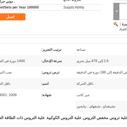
، موني جرا
100000 Set/Sets per Year
Supply Ability:
اتصل
رة :
لعتاد
صناعة
ترتيب التعزيز:
ح
2.6 إلى 479 ميل بحري
سرعة الإدخال:
1400 دورة في الدقيقة
ترس تروس:
صب الت
ناقل الحركة
اسم:
ناقل ال
جير كاتب
شهادة:
9001: 2008
تشينغداو ، شنغهاي ، تيانجين
لبة تروس مخفض التروس
علبة التروس الكوكبية
علبة التروس ذات الطاقة العا
,
,