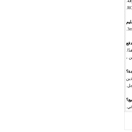
يم
فع
ة؟
ذين
جل.
يع؟
ئي.