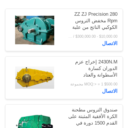
اقتباس
ZZ ZJ Precision 280
Rpm مخفض التروس
خريطة
الكوكبي الناتج من علبة
تروس مخفض التروس
الموقع
$10,000.00 - $300,000.00 / Set MOQ:1 مجموعة / مجموعات
الاتصال
PRIVACY
POLICY
2430N.M إخراج عزم
الدوران كسارة
الأسطوانة والعتاد
المخفض علبة التروس
$500.00 MOQ:> = 1 مجموعة
الاتصال
صندوق التروس مطحنة
الكرة الأفقية المثبتة على
القدم 1500 دورة في