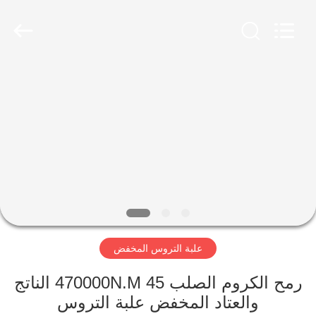
Luoyang
Zhongtai
Industries
CO.,LTD.
All
Rights
Reserved.
الصفحة
الرئيسية
منتجات
عرض
الواقع
الافتراضي
علبة التروس المخفض
معلومات
رمح الكروم الصلب 45 470000N.M الناتج
والعتاد المخفض علبة التروس
عنا