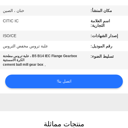
مكان المنشأ:
خنان ، الصين
جولة
اسم العلامة
CITIC IC
في
التجارية:
المعمل
إصدار الشهادات:
ISO/CE
رقم الموديل:
علبة تروس مخفض التروس
مراقبة
تسليط الضوء:
B5 B14 IEC Flange Gearbox ، علبة تروس مطحنة
الجودة
الكرة الاسمنتية
,
cement ball mill gear box
اتصل
اتصل بنا!
بنا
أخبار
منتجات مماثلة
اطلب