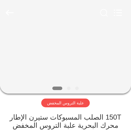
Luoyang
Zhongtai
Industries
CO.,LTD.
All
Rights
Reserved.
الصفحة
الرئيسية
منتجات
عرض
الواقع
الافتراضي
علبة التروس المخفض
معلومات
150T الصلب المسبوكات ستيرن الإطار
محرك البحرية علبة التروس المخفض
عنا