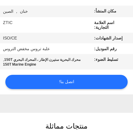
مكان المنشأ:
خنان ， الصين
جولة
في
اسم العلامة
ZTIC
التجارية:
المعمل
إصدار الشهادات:
ISO/CE
رقم الموديل:
علبة تروس مخفض التروس
مراقبة
تسليط الضوء:
,
محرك البحرية ستيرن الإطار ، المحرك البحري 150T
الجودة
150T Marine Engine
اتصل
اتصل بنا!
بنا
أخبار
منتجات مماثلة
اطلب