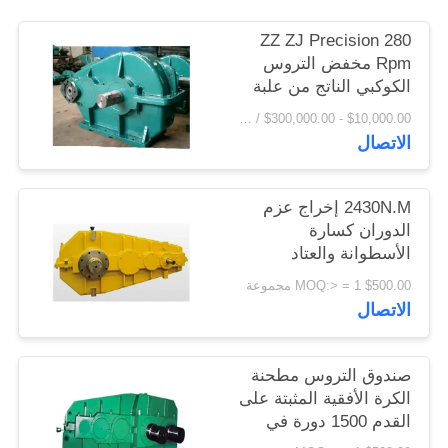
اقتباس
ZZ ZJ Precision 280
Rpm مخفض التروس
خريطة
الكوكبي الناتج من علبة
تروس مخفض التروس
الموقع
$10,000.00 - $300,000.00 / Set MOQ:1 مجموعة / مجموعات
الاتصال
PRIVACY
2430N.M إخراج عزم
POLICY
الدوران كسارة
الأسطوانة والعتاد
المخفض علبة التروس
$500.00 MOQ:> = 1 مجموعة
الاتصال
صندوق التروس مطحنة
الكرة الأفقية المثبتة على
القدم 1500 دورة في
الدقيقة