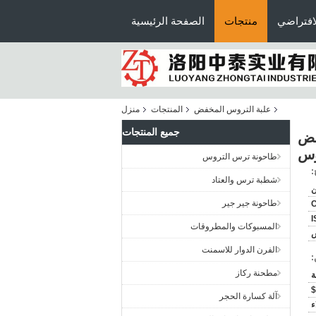
افتراضي
منتجات
الصفحة الرئيسية
علبة التروس المخفض
المنتجات
منزل
جميع المنتجات
خفض
وس
طاحونة ترس التروس
:
شطبة ترس والعتاد
ن
طاحونة جير جير
C
I
المسبوكات والمطروقات
س
الفرن الدوار للاسمنت
:
مطحنة ركاز
$
آلة كسارة الحجر
ء