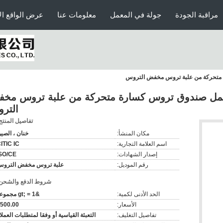
مراقبة الجودة
جولة في المعمل
معلومات عنا
عرض الواقع ال
ISO  شطبة ميتري LYC تحمل صندوق تروس كسارة متحركة من علبة تروس م
التر
تفاصيل المنتج
مكان المنشأ:
خنان ، الصي
اسم العلامة التجارية:
ITIC IC
إصدار الشهادات:
SO/CE
رقم الموديل:
علبة تروس مخفض الترو
شروط الدفع والشحن
الحد الأدنى لكمية:
&gt; = 1 مجموعة
الأسعار:
500.00
تفاصيل التغليف:
التعبئة القياسية أو وفقا لمتطلبات العملا