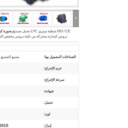
ISO / CE شطبة ميتري LYC تحمل صندوق
صورة كبي
تروس كسارة متحركة من علبة تروس مخفض ال
الصناعات المعمول بها:
مصنع التصنيع ،
عزم الإخراج:
سرعة الإخراج:
شهادة:
تحمل:
لون:
SO9001: 2015
إبراز: