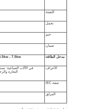
التعبئة:
تحمل:
ختم:
ضمان:
مدخل الطاقة:
5.5kw ، 7.5kw
الأعراف:
في الآلات الصناعية: تست
النجارة والزجا
شفة IEC:
المزلق: