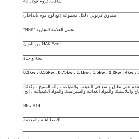
شافت كروم فولاذ 45
صندوق كرتوني / لكل مجموعة (مع لوح فوم بالداخل)
تحمل العلامة التجارية "NSK"
NAK Seal من تايوان
سنة واحدة
0.1kw ، 0.55kw ، 0.75kw ، 1.1kw ، 1.5kw ، 2.2kw ، 4kw ، 
خدم على نطاق واسع في التعبئة ، والطباعة ، وآلة النسيج ، وكذلك
ج والبلاستيك والمواد الغذائية والسيراميك والمواد الكيميائية ، إلخ.
B5 ، B14
الاصطناعية والمعدنية