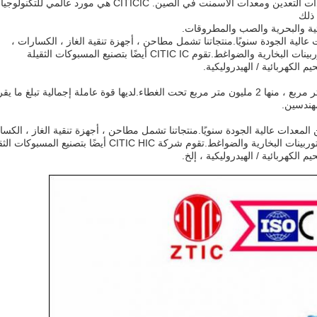
بدأت CITICIC في عام 1956 - أكبر مصنعي معدات التعدين ومعدات الأسمنت في الصين. CITICIC هي مورد عالمي للتكنولوجيا
 ذلك
يائية والبحرية والصب والمطروقات.
 200000 طن من المعدات عالية الجودة سنويًا.منتجاتنا تشمل مطاحن ، أجهزة تنقية الغاز ، الكسارات ،
الأفران ، المبردات ، الرافعات ، المخفضات ، التوربينات البخارية والضواغط.تقوم CITIC IC أيضًا بتصنيع المسبوكات الثقيلة
 الكهربائية / الهيدروليكية.
يغطي مصنعنا في Luoyang أكثر من 3 ملايين متر مربع ، منها 2 مليون متر مربع تحت الغطاء.لديها قوة عاملة إجمالية تبلغ ما
CITIC HI أكثر من 200000 طن من المعدات عالية الجودة سنويًا.منتجاتنا تشمل مطاحن ، أجهزة تنقية الغاز ، الك
، الأفران ، المبردات ، الرافعات ، المخفضات ، التوربينات البخارية والضواغط.تقوم شركة CITIC HIC أيضًا بتصنيع الم
الكهربائية / الهيدروليكية ، إلخ.