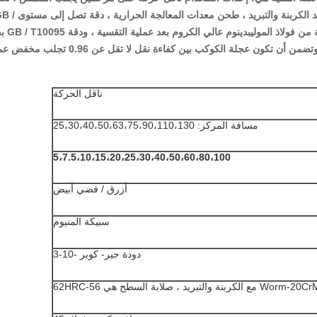
عجلة الكواكب فولاذ النيكل والكروم المتقدم ، بعد الكربنة والتبريد ، طحن معدات المعالجة ا
T10095 أعلى 6 ؛حلقة التروس الداخلي
7 تجلب العنصر العائم وربط تروس الأسطوانة ، وتضمن أن تكون عجلة الكوكب بين كفاءة نقل لا تقل عن 0.96 ت
ناقل الحركة
مسافة المركز: 25،30،40،50،63،75،90،110،130
5،7.5،10،15،20،25،30،40،50،60،80،100
أزرق / فضي أبيض
سبيكة المنيوم
دودة جير- كوبر -10-3
مع الكربنة والتبريد ، صلابة السطح هي 56-62HRC