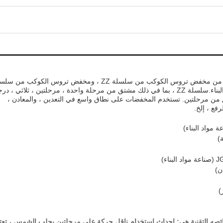
يمكن لـ CITIC HMC تصميم وإنتاج أنواع مختلفة من مخفض تروس الكوكب من سلسلة ZZ ، ومخفض تروس الكوكب م
ZJ والذي يعمل بشكل احترافي لمطاحن صناعة البناء.سلسلة ZZ ، بما في ذلك مشتق من مرحلة واحدة ، مرحلتين ، ثلاثي ، د
ن مرحلتين. تستخدم المخفضات على نطاق واسع في التعدين ، والمعادن ،
رفع ، إلخ.
روس الكوكبي من سلسلة ZJA ، خصائصه التقنية هي: إحداث استخدام ناقل حركة على مرحلتين يجلب الشمس ، تع