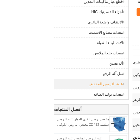
قطع غيار ماكينات التعدين
أجزاء آلة سيتيك HIC
الالتفاف واضعة الدائري
معدات مصانع الاسمنت
آلات البناء الثقيلة
معدات خلع الملابس
يتري
آلة تعدين
نقل آلة الرفع
كبي
علبة التروس المخفض
روس
معدات توليد الطاقة
لزهر
أفضل المنتجات
عدين
مخفض تروس الفرن الدوار علبة التروس
نجين
سلسلة ZZ / ZJ مخفض التروس الكوكبي
دين
علبة التروس المخفض علبة التروس