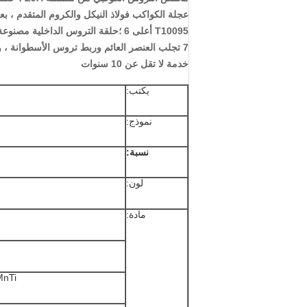
خدمة لا تقل عن 10 سنوات
يكتب:
نموذج:
نسبة:
لون:
مادة:
Worm-20CrMnTi 