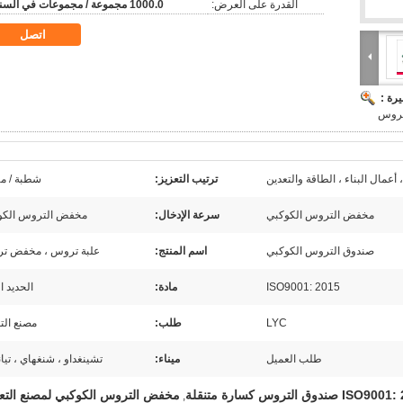
القدرة على العرض:
1000.0 مجموعة / مجموعات في السنة
اتصل
رة :
تروس
 أعمال البناء ، الطاقة والتعدين
ترتيب التعزيز:
شطبة / م
مخفض التروس الكوكبي
سرعة الإدخال:
مخفض التروس الكو
صندوق التروس الكوكبي
اسم المنتج:
علبة تروس ، مخفض ت
ISO9001: 2015
مادة:
الحديد ا
LYC
طلب:
مصنع الت
طلب العميل
ميناء:
تشينغداو ، شنغهاي ، تيا
I صندوق التروس كسارة متنقلة
مخفض التروس الكوكبي لمصنع التع
,