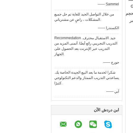
—— Sammel
لحرارية ، دقة تصل إلى مستوى GB /
ة مصنوعة من فولاذ الموليبدينوم عالي الكروم بعد عملية التقسية ، ودقة GB / T10095 بحجم
من خلال التواصل الجيد للغاية تم حل جميع
المشكلات ، راضٍ عن مشترياتي.
جلب مخفض عمر
—— الكسندرا
Recommedation جيد. الاستقبال محترف.
التدريب التجريبي رائع أيضًا. أتمنى المزيد من
التدريب عبر الإنترنت بعد الحصول على
الجهاز.
—— جورج
شكرا لخدمة ما بعد البيع الجيدة الخاصة بك.
يساعدني التدريب الممتاز والدعم التكنولوجي
كثيرًا.
—— آبي
ابن دردش الآن