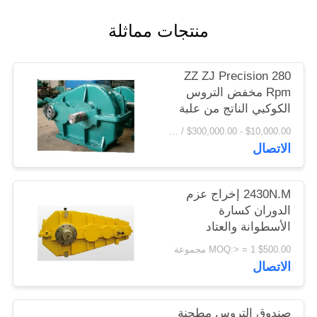
اقتباس
منتجات مماثلة
خريطة
ZZ ZJ Precision 280
الموقع
Rpm مخفض التروس
الكوكبي الناتج من علبة
تروس مخفض التروس
PRIVACY
$10,000.00 - $300,000.00 / Set MOQ:1 مجموعة / مجموعات
الاتصال
POLICY
2430N.M إخراج عزم
الدوران كسارة
الأسطوانة والعتاد
المخفض علبة التروس
$500.00 MOQ:> = 1 مجموعة
الاتصال
صندوق التروس مطحنة