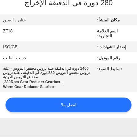
280 دورة في الدقيقة الإخراج
جولة
مكان المنشأ:
خنان ، الصين
في
اسم العلامة
ZTIC
المعمل
التجارية:
إصدار الشهادات:
ISO/CE
مراقبة
رقم الموديل:
حسب الطلب
الجودة
تسليط الضوء:
1400 دورة في الدقيقة علبة تروس مخفض التروس ، علبة
تروس مخفض التروس 280 دورة في الدقيقة ، علبة تروس
مخفض التروس الدودية
,
,
280Rpm Gear Reducer Gearbox
اتصل
Worm Gear Reducer Gearbox
بنا
اتصل بنا!
أخبار
اطلب