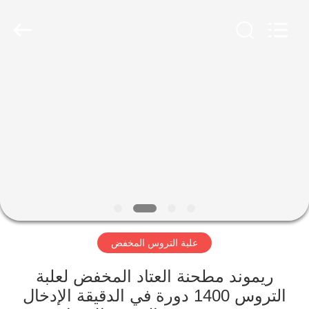
Luoyang
Zhongtai
Industries
CO.,LTD.
All
Rights
Reserved.
الصفحة
الرئيسية
منتجات
عرض
الواقع
الافتراضي
علبة التروس المخفض
معلومات
ريموند مطحنة العتاد المخفض لعلبة
التروس 1400 دورة في الدقيقة الإدخال
عنا