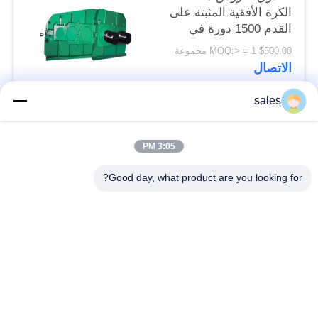
الكرة الأفقية المثبتة على
القدم 1500 دورة في
الدقيقة
$500.00 MOQ:> = 1 مجموعة
الاتصال
sales
فئات شعبية
جميع
3:05 PM
طاحونة ترس التروس
شطبة ترس والعتاد
Good day, what product are you looking for?
المسبوكات
طاحونة جير جير
والمطروقات
الفرن الدوار للاسمنت
مطحنة ركاز