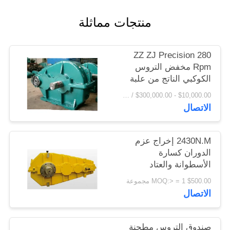
اقتباس
منتجات مماثلة
خريطة
ZZ ZJ Precision 280
الموقع
Rpm مخفض التروس
الكوكبي الناتج من علبة
تروس مخفض التروس
PRIVACY
$10,000.00 - $300,000.00 / Set MOQ:1 مجموعة / مجموعات
الاتصال
POLICY
2430N.M إخراج عزم
الدوران كسارة
الأسطوانة والعتاد
المخفض علبة التروس
$500.00 MOQ:> = 1 مجموعة
الاتصال
صندوق التروس مطحنة