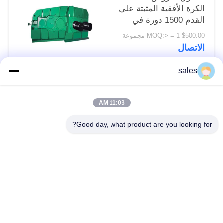
الكرة الأفقية المثبتة على
القدم 1500 دورة في
الدقيقة
$500.00 MOQ:> = 1 مجموعة
الاتصال
sales
فئات شعبية
جميع
11:03 AM
طاحونة ترس التروس
شطبة ترس والعتاد
Good day, what product are you looking for?
المسبوكات
طاحونة جير جير
والمطروقات
الفرن الدوار للاسمنت
مطحنة ركاز