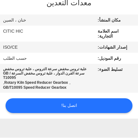
معدات التعدين
جولة
مكان المنشأ:
خنان ، الصين
في
اسم العلامة
CITIC HIC
المعمل
التجارية:
إصدار الشهادات:
ISO/CE
مراقبة
رقم الموديل:
حسب الطلب
الجودة
تسليط الضوء:
علبة تروس مخفض سرعة التروس ، علبة تروس مخفض
سرعة الفرن الدوار ، علبة تروس مخفض السرعة GB /
T10095
,
,
Rotary Kiln Speed Reducer Gearbox
اتصل
GB/T10095 Speed Reducer Gearbox
بنا
اتصل بنا!
أخبار
اطلب