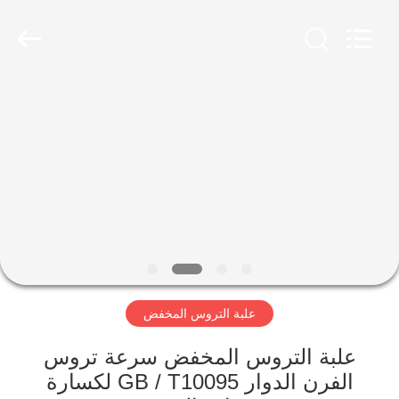
Luoyang
Zhongtai
Industries
CO.,LTD.
All
Rights
Reserved.
الصفحة
الرئيسية
منتجات
عرض
الواقع
الافتراضي
علبة التروس المخفض
معلومات
علبة التروس المخفض سرعة تروس
الفرن الدوار GB / T10095 لكسارة
عنا