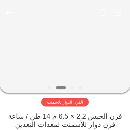
Luoyang
Zhongtai
Industries
CO.,LTD.
All
Rights
Reserved.
الصفحة
الرئيسية
منتجات
عرض
الواقع
الافتراضي
الفرن الدوار للاسمنت
معلومات
فرن الجبس 2.2 × 6.5 م 14 طن / ساعة
فرن دوار للأسمنت لمعدات التعدين
عنا