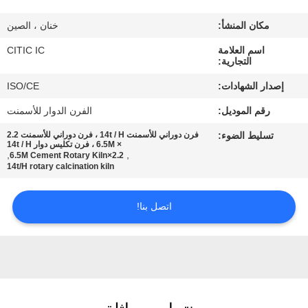
مكان المنشأ:
خنان ، الصين
جولة
اسم العلامة
CITIC IC
في
التجارية:
المعمل
إصدار الشهادات:
ISO/CE
رقم الموديل:
الفرن الدوار للأسمنت
مراقبة
تسليط الضوء:
فرن دوراني للأسمنت 14t / H ، فرن دوراني للأسمنت 2.2
الجودة
× 6.5M ، فرن تكليس دوار 14t / H
,
,
2.2×6.5M Cement Rotary Kiln
14t/H rotary calcination kiln
اتصل
اتصل بنا!
بنا
أخبار
اطلب