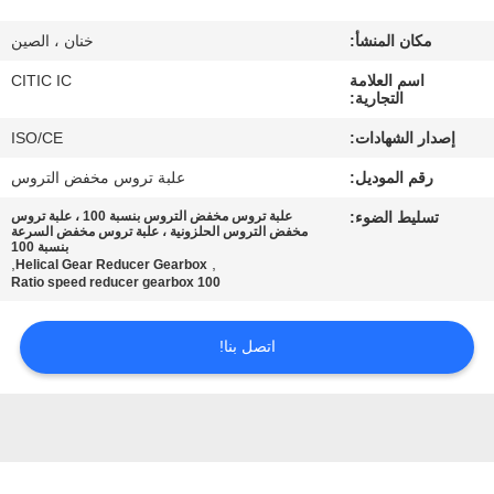
مكان المنشأ:
خنان ، الصين
جولة
اسم العلامة
CITIC IC
في
التجارية:
المعمل
إصدار الشهادات:
ISO/CE
رقم الموديل:
علبة تروس مخفض التروس
مراقبة
تسليط الضوء:
علبة تروس مخفض التروس بنسبة 100 ، علبة تروس
الجودة
مخفض التروس الحلزونية ، علبة تروس مخفض السرعة
بنسبة 100
,
,
Helical Gear Reducer Gearbox
100 Ratio speed reducer gearbox
اتصل
بنا
اتصل بنا!
أخبار
اطلب