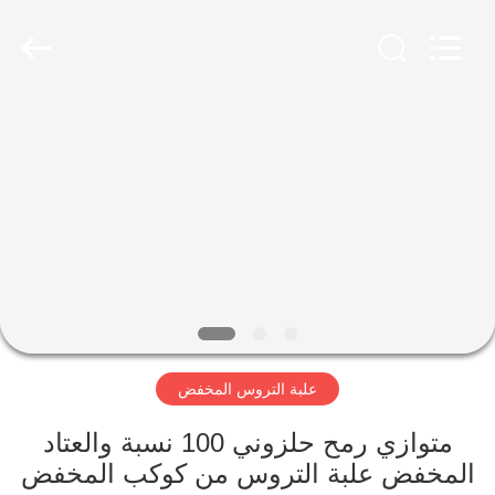
Luoyang
Zhongtai
Industries
CO.,LTD.
All
Rights
Reserved.
الصفحة
الرئيسية
منتجات
عرض
الواقع
الافتراضي
علبة التروس المخفض
معلومات
متوازي رمح حلزوني 100 نسبة والعتاد
المخفض علبة التروس من كوكب المخفض
عنا