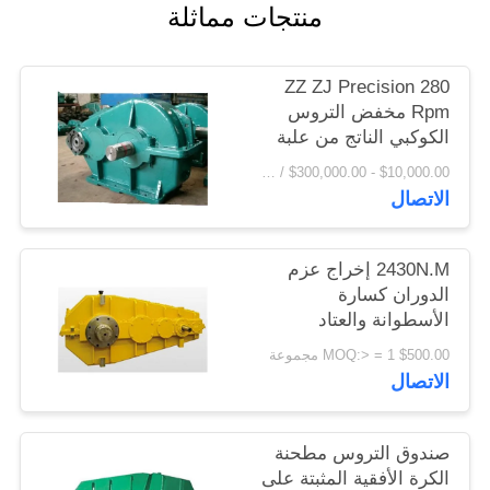
منتجات مماثلة
اقتباس
ZZ ZJ Precision 280
خريطة
Rpm مخفض التروس
الموقع
الكوكبي الناتج من علبة
تروس مخفض التروس
$10,000.00 - $300,000.00 / Set MOQ:1 مجموعة / مجموعات
الاتصال
PRIVACY
POLICY
2430N.M إخراج عزم
الدوران كسارة
الأسطوانة والعتاد
المخفض علبة التروس
$500.00 MOQ:> = 1 مجموعة
الاتصال
صندوق التروس مطحنة
الكرة الأفقية المثبتة على