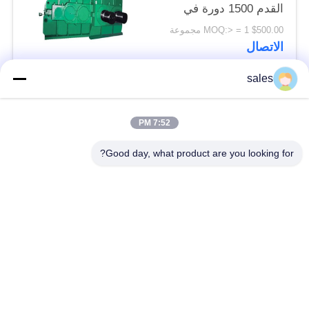
القدم 1500 دورة في
الدقيقة
$500.00 MOQ:> = 1 مجموعة
الاتصال
sales
فئات شعبية
جميع
7:52 PM
طاحونة ترس التروس
شطبة ترس والعتاد
Good day, what product are you looking for?
المسبوكات
طاحونة جير جير
والمطروقات
الفرن الدوار للاسمنت
مطحنة ركاز
قطع غيار ماكينات
آلة كسارة الحجر
التعدين