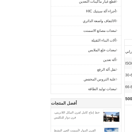
قطع غيار ماكينات التعدين
أجزاء آلة سيتيك HIC
الالتفاف واضعة الدائري
معدات مصانع الاسمنت
آلات البناء الثقيلة
معدات خلع الملابس
راني
آلة تعدين
ISO
نقل آلة الرفع
30-
علبة التروس المخفض
66-
معدات توليد الطاقة
أفضل المنتجات
خط إنتاج كامل لفرن النيكل اللاتريتي،
فرن دوار للتكليس
الفرن الدوار لأسمنت الجير النشط