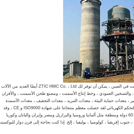
بصفتنا صانع ومورد محترف للفرن الدوار للبوكسيت في الصين ، يمكن أن توفر لك ZTIC HMC Co. ، Ltd أيضًا العديد من الآلات
وم ، والتسخين العمودي ، وخط إنتاج الأسمنت ، ومصنع طحن الأسمنت ، والأفران
 ، معدات حماية البيئة ، معدات التبريد ، معدات التجفيف ، معدات الأسمدة
المركبة ، آلة التعبئة ، المعدات الكيميائية ونظام التحكم الكهربائي.لقد حصلت معظم منتجاتنا على شهادة ISO9000 و CE ، وقد
حظيت بشعبية كبيرة بين العملاء من ما يصل إلى 60 دولة ومنطقة مثل ألمانيا وروسيا والبرازيل ومصر وإيران واليابان وكوريا
ام ، جنوب إفريقيا ، كولومبيا ، بوليفيا ، إلخ. إذا كنت بحاجة إلى فرن دوار للبوكسي