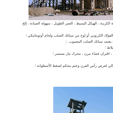
الة الكربنة ، الهيكل البسيط ، العمر الطويل ، سهولة الصيانة ، إلخ.
ولاذ الكربوني أو لوح من سبائك الصلب ولحام أوتوماتيكي ؛
توح يعتمد سبائك الصلب المصبوب ；
لاط ؛
اقتران غشاء مرن ، محرك تيار مستمر ؛
والي لعرض رأس الفرن وختم محكم لضغط الأسطوانة ؛