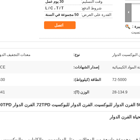
وقت التسليم:
30 يوم عمل
شروط الدفع:
L / C ، T / T
القدرة على العرض:
50 مجموعة في السنة
اتصل
رة :
كسيت
البوكسيت الدوار
نوع:
معدات التجفيف الدو
 المواد الكيميائية
إصدار الشهادات:
/CE
72-5000
الطاقة (كيلوواط):
630
28-134.9
الوزن (T):
841
وكسيت
الفرن الدوار للبوكسيت 72TPD
الفرن الدوار 5000TPD
,
,
اة الفرن الدوار
 في مجموعة واسعة من المجالات ، مثل الدولوميت ، والكاولين ، والبوكسيت ،