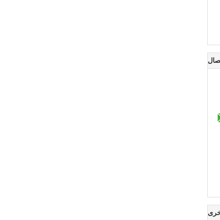
صال
خرى