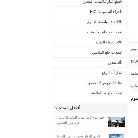
قطع غيار ماكينات التعدين
أجزاء آلة سيتيك HIC
الالتفاف واضعة الدائري
معدات مصانع الاسمنت
آلات البناء الثقيلة
سيوم
معدات خلع الملابس
ISO
آلة تعدين
نقل آلة الرفع
تلفة
علبة التروس المخفض
لب
معدات توليد الطاقة
يوم
أفضل المنتجات
خط إنتاج كامل لفرن النيكل اللاتريتي،
فرن دوار للتكليس
الفرن الدوار لأسمنت الجير النشط