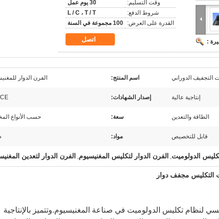
وقت التسليم:
30 يوم عمل
شروط الدفع:
L / C ، T / T
القدرة على العرض:
100 مجموعة في السنة
اتصل
رة :
 التجفيف الدوراني
اسم المنتج:
الفرن الدوار للمغني
إنتاجية عالية
إصدار الشهادات:
/CE
الطاقة والتعدين
سعة:
حسب الأنواع المخ
قابل للتخصيص
مواد:
ص
تكليس الدولوميت
الفرن الدوار لتكليس المغنيسيوم
الفرن الدوار لتعدين المغنيس
,
,
ميت التكليس مجفف دوار
ئيسي لنظام تكليس الدولوميت في صناعة المغنيسيوم.وتتميز بالإنتاجية