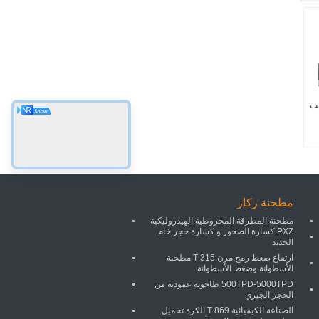
منت
مطحنة ركاز
مطحنة المطرقة المخروطية الهيدروليكية
PXZ كسارة الصخور و كسارة حجر خام
الحديد
ارتفاع ضغط رمح مرن 315 T مطحنة
الأسطوانة وضغط الأسطوانة
500TPD-5000TPD طاحونة عمودية من
الحجر الجيري
الصناعة الكيميائية 869 T الكرة تحميل