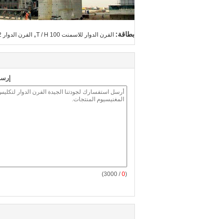
,
بطاقة:
الفرن الدوار للاسمنت 100 T / H
الفرن الدوار TiO2
إرسا
/ 3000)
0
(