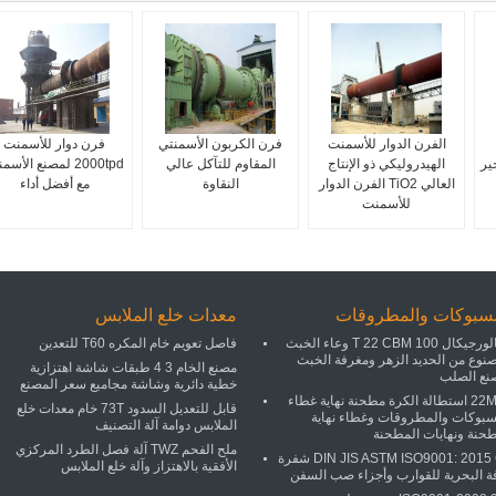
الفرن الدوار للأسمنت
فرن الكربون الأسمنتي
فرن دوار للأسمنت
ير
الهيدروليكي ذو الإنتاج
المقاوم للتآكل عالي
2000tpd لمصنع الأس
العالي TiO2 الفرن الدوار
النقاوة
مع أفضل أداء
للأسمنت
مسبوكات والمطروقات
معدات خلع الملابس
ميتالورجيكال 100 T 22 CBM وعاء الخبث
فاصل تعويم خام المكره T60 للتعدين
صنوع من الحديد الزهر ومغرفة الخبث
مصنع الخام 3 4 طبقات شاشة اهتزازية
نع الصلب
خطية دائرية وشاشة مجاميع سعر المصنع
22MPA استطالة الكرة مطحنة نهاية غطاء
قابل للتعديل السدود 73T خام معدات خلع
سبوكات والمطروقات وغطاء نهاية
الملابس دوامة آلة التصنيف
طحنة ونهايات المطحنة
ملح الفحم TWZ آلة فصل الطرد المركزي
DIN JIS ASTM ISO9001: 2015 CE شفرة
الأفقية بالاهتزاز وآلة خلع الملابس
فة البحرية للقوارب وأجزاء صب السفن