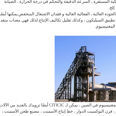
يكية المستقرة ، السرعة الدقيقة والتحكم في درجة الحرارة ، الصيانة
إلخ.
ودة العالية ، الفعالية العالية و فقدان الاشتعال المنخفض.يمكنها أيضًا
طبيق السيليكون ، وكذلك تقليل تكاليف الإنتاج.لذلك فهي معدات متقد
المغنيسيوم.
بصفتنا صانعًا وموردًا محترفًا للفرن الدوار للمغنيسيوم في الصين ، يمكن لـ CITICIC أيضًا تزويدك بالعديد من الآلا
 ، فرن البوكسيت الدوار ، خط إنتاج الأسمنت ، مصنع طحن الأسمنت ،