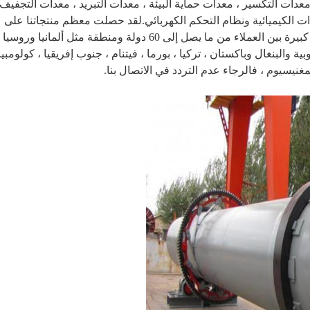
دات التكسير ، معدات حماية البيئة ، معدات التبريد ، معدات التجفيف 
عدات الكيميائية ونظام التحكم الكهربائي.لقد حصلت معظم منتجاتنا على
شهادة ISO9000 و CE ، وقد حظيت بشعبية كبيرة بين العملاء من ما يصل إلى 60 دولة ومنطقة مثل ألمانيا وروسيا
ية والبنغال وباكستان ، تركيا ، بورما ، فيتنام ، جنوب إفريقيا ، كولومبيا 
لمغنيسيوم ، فالرجاء عدم التردد في الاتصال بنا.