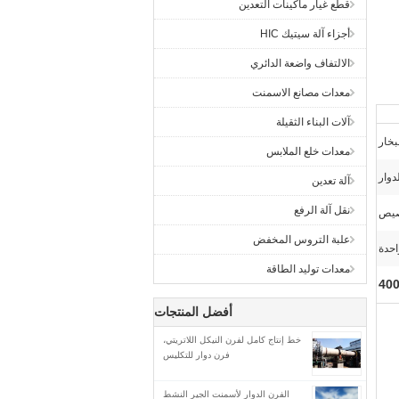
قطع غيار ماكينات التعدين
أجزاء آلة سيتيك HIC
الالتفاف واضعة الدائري
معدات مصانع الاسمنت
آلات البناء الثقيلة
بخار
معدات خلع الملابس
دوار
آلة تعدين
نقل آلة الرفع
صيص
علبة التروس المخفض
احدة
معدات توليد الطاقة
أفضل المنتجات
خط إنتاج كامل لفرن النيكل اللاتريتي،
فرن دوار للتكليس
الفرن الدوار لأسمنت الجير النشط