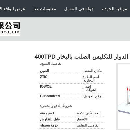
مراقبة الجودة
جولة في المعمل
معلومات عنا
عرض الواقع ال
لدوار للتكليس الصلب بالبخار 400TPD
تفاصيل المنتج:
مكان المنشأ:
الصين
اسم العلامة
ZTIC
التجارية:
إصدار
IOS/CE
الشهادات:
رقم الموديل:
Cusotmized
شروط الدفع والشحن:
الحد الأدنى لكمية:
1 مجموعة
الأسعار:
قابل للتفاوض
تفاصيل التغليف:
حزمة بسيطة