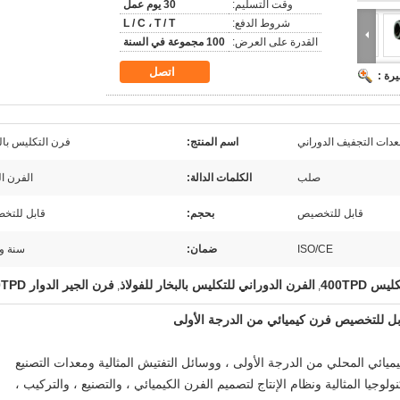
وقت التسليم:
30 يوم عمل
شروط الدفع:
L / C ، T / T
القدرة على العرض:
100 مجموعة في السنة
اتصل
رة :
عدات التجفيف الدوراني
اسم المنتج:
فرن التكليس بال
صلب
الكلمات الدالة:
الفرن ال
قابل للتخصيص
بحجم:
قابل للتخ
ISO/CE
ضمان:
سنة و
 400TPD
الفرن الدوراني للتكليس بالبخار للفولاذ
فرن الجير الدوار 400TPD
,
,
قابل للتخصيص فرن كيميائي من الدرجة الأولى
ميائي المحلي من الدرجة الأولى ، ووسائل التفتيش المثالية ومعدات التصنيع
 والتكنولوجيا ، فقد شكلت CIC HMC التكنولوجيا المثالية ونظام الإنتاج لتصميم الفرن الكيميائي ، والتصنيع ، والتركيب ،