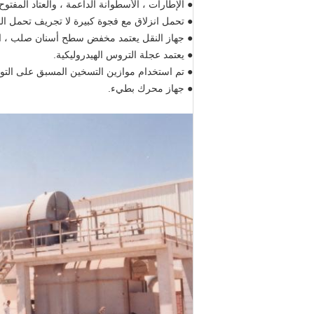
● الإطارات ، الأسطوانة الداعمة ، والعتاد المف
● تحمل انزلاق مع فجوة كبيرة لا تجريف تحمل الب
● جهاز النقل يعتمد مخفض سطح أسنان صلب ، اق
● يعتمد عجلة التروس الهيدروليكية.
● تم استخدام موازين التسخين المسبق على الت
● جهاز محرك بطيء.