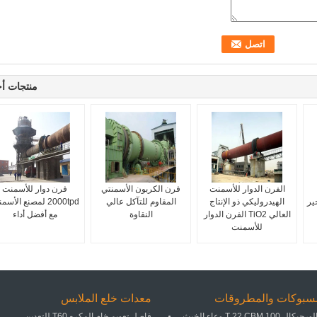
منتجات أ
الفرن الدوار للأسمنت
فرن الكربون الأسمنتي
فرن دوار للأسمنت
ير
الهيدروليكي ذو الإنتاج
المقاوم للتآكل عالي
2000tpd لمصنع الأس
العالي TiO2 الفرن الدوار
النقاوة
مع أفضل أداء
للأسمنت
مسبوكات والمطروقات
معدات خلع الملابس
ميتالورجيكال 100 T 22 CBM وعاء الخبث
فاصل تعويم خام المكره T60 للتعدين