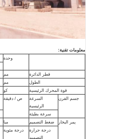
معلومات تقنية:
وحدة
قطر الدائرة
مم
الطول
مم
قوة المحرك الرئيسية
كو
جسم الفرن
السرعة
ص / دقيقة
الرئيسية
سرعة بطيئة
يمر البخار
ضغط التصميم
مبا
درجة حرارة
درجة مئوية
التصميم