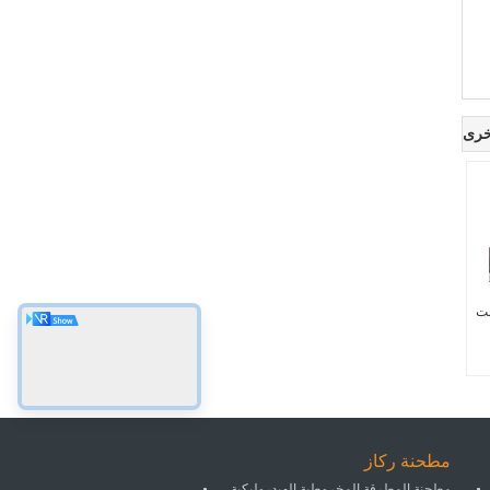
خرى
منت
مطحنة ركاز
مطحنة المطرقة المخروطية الهيدروليكية