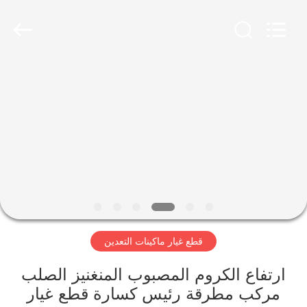
Luoyang
Zhongtai
Industries
CO.,LTD.
All
Rights
Reserved.
الصفحة
الرئيسية
منتجات
عرض
الواقع
الافتراضي
قطع غيار ماكينات التعدين
معلومات
ارتفاع الكروم المصبوب المنغنيز الصلب
مركب مطرقة رئيس كسارة قطع غيار
عنا