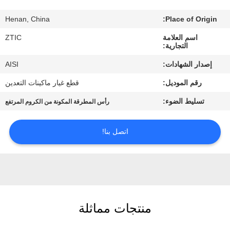
Henan, China
Place of Origin:
جولة
اسم العلامة
ZTIC
في
التجارية:
المعمل
إصدار الشهادات:
AISI
رقم الموديل:
قطع غيار ماكينات التعدين
مراقبة
تسليط الضوء:
رأس المطرقة المكونة من الكروم المرتفع
الجودة
اتصل بنا!
اتصل
بنا
أخبار
منتجات مماثلة
اطلب