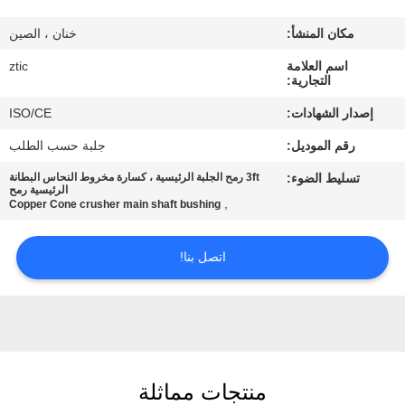
مكان المنشأ:
خنان ، الصين
جولة
اسم العلامة
ztic
في
التجارية:
المعمل
إصدار الشهادات:
ISO/CE
رقم الموديل:
جلبة حسب الطلب
مراقبة
تسليط الضوء:
3ft رمح الجلبة الرئيسية ، كسارة مخروط النحاس البطانة
الجودة
الرئيسية رمح
,
Copper Cone crusher main shaft bushing
اتصل
اتصل بنا!
بنا
أخبار
منتجات مماثلة
اطلب