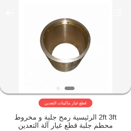
Luoyang
Zhongtai
Industries
CO.,LTD.
All
Rights
Reserved.
الصفحة
الرئيسية
منتجات
عرض
الواقع
الافتراضي
قطع غيار ماكينات التعدين
معلومات
2ft 3ft الرئيسية رمح جلبة و مخروط
محطم جلبة قطع غيار آلة التعدين
عنا