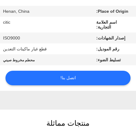
Henan, China
Place of Origin:
جولة
اسم العلامة
citic
في
التجارية:
المعمل
إصدار الشهادات:
ISO9000
رقم الموديل:
قطع غيار ماكينات التعدين
مراقبة
تسليط الضوء:
محطم مخروط صيني
الجودة
اتصل بنا!
اتصل
بنا
أخبار
منتجات مماثلة
اطلب