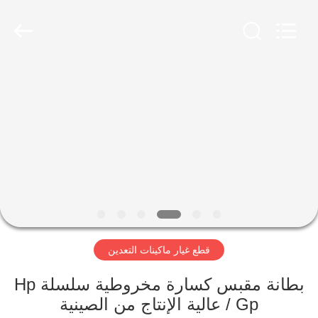
Luoyang
Zhongtai
Industries
CO.,LTD.
All
Rights
Reserved.
الصفحة
الرئيسية
منتجات
عرض
الواقع
الافتراضي
قطع غيار ماكينات التعدين
معلومات
بطانة مقبس كسارة مخروطية سلسلة Hp
/ Gp عالية الإنتاج من الصينية
عنا