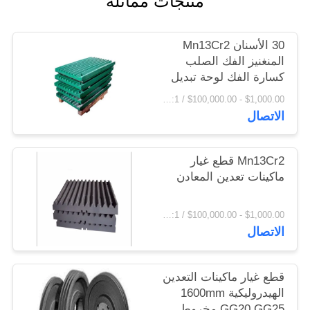
منتجات مماثلة
اقتباس
30 الأسنان Mn13Cr2
خريطة
المنغنيز الفك الصلب
كسارة الفك لوحة تبديل
الموقع
لوحة
$1,000.00 - $100,000.00 / Set MOQ:1 مجموعة / مجموعات
الاتصال
PRIVACY
POLICY
Mn13Cr2 قطع غيار
ماكينات تعدين المعادن
$1,000.00 - $100,000.00 / Set MOQ:1 مجموعة / مجموعات
الاتصال
قطع غيار ماكينات التعدين
الهيدروليكية 1600mm
GG20 GG25 مخروط