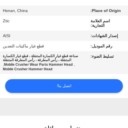
Henan, China
Place of Origin:
جولة
اسم العلامة
Ztic
في
التجارية:
المعمل
إصدار الشهادات:
AISI
رقم الموديل:
قطع غيار ماكينات التعدين
مراقبة
تسليط الضوء:
صناعة قطع غيار الكسارة المتنقلة ، قطع غيار الكسارة
الجودة
المتنقلة ، رأس المطرقة ، رأس المطرقة المتنقلة
,
,
Mobile Crusher Wear Parts Hammer Head
Mobile Crusher Hammer Head
اتصل
اتصل بنا!
بنا
أخبار
اطلب