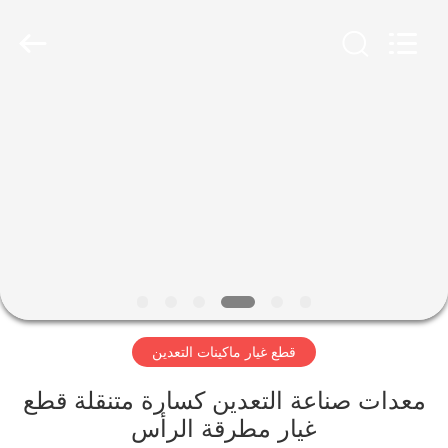
Luoyang
Zhongtai
Industries
CO.,LTD.
All
Rights
Reserved.
الصفحة
الرئيسية
منتجات
عرض
الواقع
الافتراضي
قطع غيار ماكينات التعدين
معلومات
معدات صناعة التعدين كسارة متنقلة قطع
غيار مطرقة الرأس
عنا