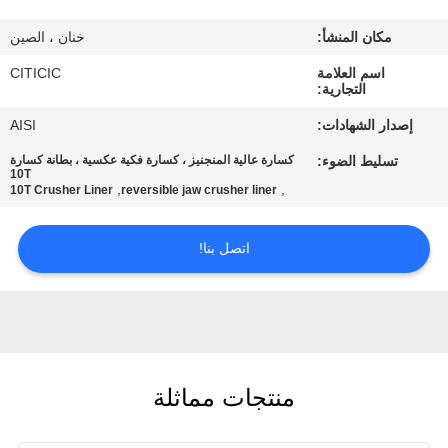
مكان المنشأ:
خنان ، الصين
جولة
اسم العلامة
CITICIC
في
التجارية:
المعمل
إصدار الشهادات:
AISI
تسليط الضوء:
كسارة عالية المنجنيز ، كسارة فكية عكسية ، بطانة كسارة
مراقبة
10T
,
,
10T Crusher Liner
reversible jaw crusher liner
الجودة
اتصل بنا!
اتصل
بنا
أخبار
منتجات مماثلة
اطلب