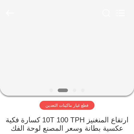
Luoyang
Zhongtai
Industries
CO.,LTD.
All
Rights
Reserved.
الصفحة
الرئيسية
منتجات
عرض
الواقع
الافتراضي
قطع غيار ماكينات التعدين
معلومات
ارتفاع المنغنيز 10T 100 TPH كسارة فكية
عكسية بطانة وسعر المصنع لوحة الفك
عنا