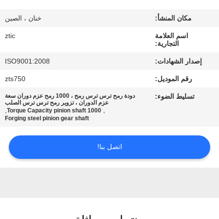
مكان المنشأ:
خنان ، الصين
جولة
اسم العلامة
ztic
في
التجارية:
المعمل
إصدار الشهادات:
ISO9001:2008
رقم الموديل:
zts750
مراقبة
تسليط الضوء:
دودة رمح ترس ترس رمح ، 1000 رمح عزم دوران سعة
الجودة
عزم الدوران ، تزوير رمح ترس ترس الصلب
,
,
1000 Torque Capacity pinion shaft
Forging steel pinion gear shaft
اتصل
اتصل بنا!
بنا
أخبار
اطلب