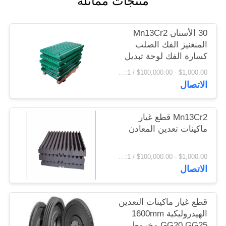
منتجات مماثلة
اقتباس
30 الأسنان Mn13Cr2
خريطة
المنغنيز الفك الصلب
كسارة الفك لوحة تبديل
الموقع
لوحة
$1,000.00 - $100,000.00 / Set MOQ:1 مجموعة / مجموعات
الاتصال
PRIVACY
POLICY
Mn13Cr2 قطع غيار
ماكينات تعدين المعادن
$1,000.00 - $100,000.00 / Set MOQ:1 مجموعة / مجموعات
الاتصال
قطع غيار ماكينات التعدين
الهيدروليكية 1600mm
GG20 GG25 مخروط