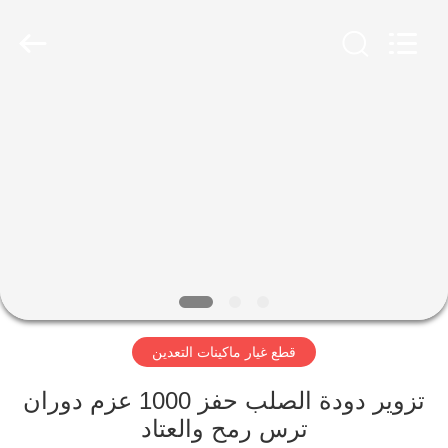
Luoyang
Zhongtai
Industries
CO.,LTD.
All
Rights
Reserved.
الصفحة
الرئيسية
منتجات
عرض
الواقع
الافتراضي
قطع غيار ماكينات التعدين
معلومات
تزوير دودة الصلب حفز 1000 عزم دوران
ترس رمح والعتاد
عنا