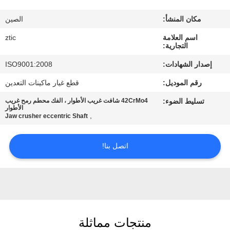
مكان المنشأ:
الصين
جولة
اسم العلامة
ztic
في
التجارية:
المعمل
إصدار الشهادات:
ISO9001:2008
رقم الموديل:
قطع غيار ماكينات التعدين
مراقبة
تسليط الضوء:
42CrMo4 شافت غريب الأطوار ، الفك محطم رمح غريب
الجودة
الأطوار
,
Jaw crusher eccentric Shaft
اتصل
اتصل بنا!
بنا
أخبار
منتجات مماثلة
اطلب