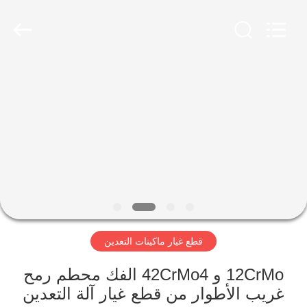
Luoyang
Zhongtai
Industries
CO.,LTD.
All
Rights
Reserved.
الصفحة
الرئيسية
منتجات
عرض
الواقع
الافتراضي
قطع غيار ماكينات التعدين
معلومات
12CrMo و 42CrMo4 الفك محطم رمح
غريب الأطوار من قطع غيار آلة التعدين
عنا