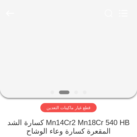
Luoyang
Zhongtai
Industries
CO.,LTD.
All
Rights
Reserved.
الصفحة
الرئيسية
منتجات
عرض
الواقع
الافتراضي
قطع غيار ماكينات التعدين
معلومات
Mn14Cr2 Mn18Cr 540 HB كسارة الشد
المقعرة كسارة وعاء الوشاح
عنا