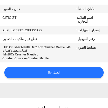
مكان المنشأ:
خنان ، الصين
جولة
اسم العلامة
CITIC ZT
في
التجارية:
المعمل
إصدار الشهادات:
AISI, ISO9001:2008&SGS
رقم الموديل:
قطع غيار ماكينات التعدين
مراقبة
تسليط الضوء:
540 HB Crusher Mantle، Mn18Cr Crusher Mantle ،
الجودة
كسارة مقعرة كسارة
,
,
Mn18Cr Crusher Mantle
Crusher Concave Crusher Mantle
اتصل
اتصل بنا!
بنا
أخبار
اطلب