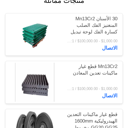
منتجات مماثلة
اقتباس
30 الأسنان Mn13Cr2
خريطة
المنغنيز الفك الصلب
كسارة الفك لوحة تبديل
الموقع
لوحة
$1,000.00 - $100,000.00 / Set MOQ:1 مجموعة / مجموعات
الاتصال
PRIVACY
POLICY
Mn13Cr2 قطع غيار
ماكينات تعدين المعادن
$1,000.00 - $100,000.00 / Set MOQ:1 مجموعة / مجموعات
الاتصال
قطع غيار ماكينات التعدين
الهيدروليكية 1600mm
GG20 GG25 مخروط