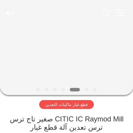
Luoyang
Zhongtai
Industries
CO.,LTD.
All
Rights
Reserved.
الصفحة
الرئيسية
منتجات
عرض
الواقع
الافتراضي
قطع غيار ماكينات التعدين
معلومات
CITIC IC Raymod Mill صغير تاج ترس
ترس تعدين آلة قطع غيار
عنا