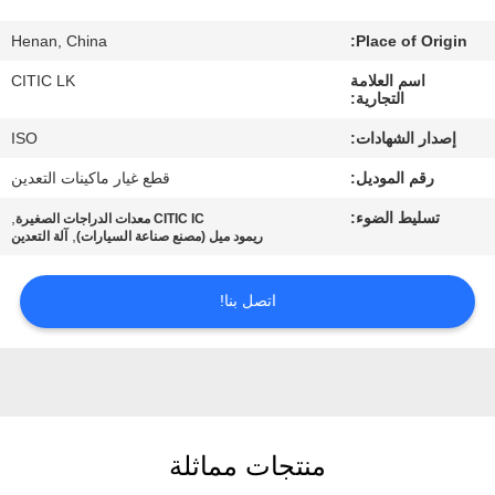
Henan, China
Place of Origin:
جولة
اسم العلامة
CITIC LK
في
التجارية:
المعمل
إصدار الشهادات:
ISO
رقم الموديل:
قطع غيار ماكينات التعدين
مراقبة
تسليط الضوء:
,
CITIC IC معدات الدراجات الصغيرة
الجودة
,
ريمود ميل (مصنع صناعة السيارات)
آلة التعدين
اتصل
اتصل بنا!
بنا
أخبار
منتجات مماثلة
اطلب