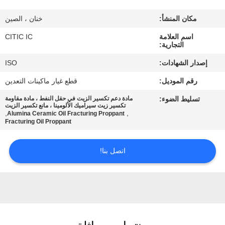
مكان المنشأ:
خنان ، الصين
جولة
اسم العلامة
CITIC IC
في
التجارية:
المعمل
إصدار الشهادات:
ISO
رقم الموديل:
قطع غيار ماكينات التعدين
مراقبة
تسليط الضوء:
مادة دعم تكسير الزيت في حقل النفط ، مادة مقاومة
الجودة
تكسير زيت سيراميك الألومينا ، مانع تكسير الزيت
,
,
Alumina Ceramic Oil Fracturing Proppant
Fracturing Oil Proppant
اتصل
اتصل بنا!
بنا
أخبار
اطلب