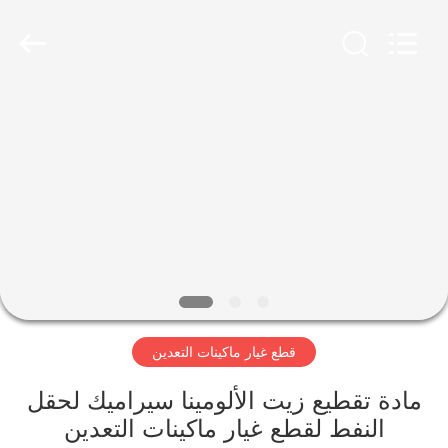
Luoyang
Zhongtai
Industries
CO.,LTD.
All
Rights
Reserved.
الصفحة
الرئيسية
منتجات
عرض
الواقع
الافتراضي
قطع غيار ماكينات التعدين
معلومات
مادة تقطيع زيت الألومينا سيراميك لحقل
النفط لقطع غيار ماكينات التعدين
عنا