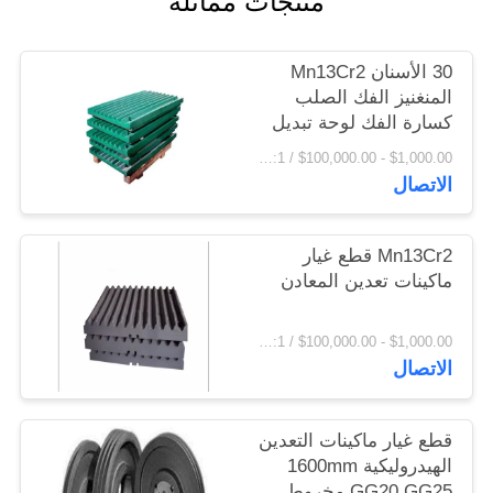
منتجات مماثلة
اقتباس
30 الأسنان Mn13Cr2
خريطة
المنغنيز الفك الصلب
كسارة الفك لوحة تبديل
الموقع
لوحة
$1,000.00 - $100,000.00 / Set MOQ:1 مجموعة / مجموعات
الاتصال
PRIVACY
POLICY
Mn13Cr2 قطع غيار
ماكينات تعدين المعادن
$1,000.00 - $100,000.00 / Set MOQ:1 مجموعة / مجموعات
الاتصال
قطع غيار ماكينات التعدين
الهيدروليكية 1600mm
GG20 GG25 مخروط