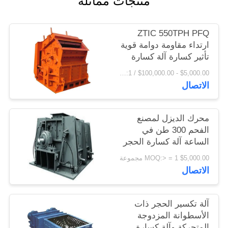
منتجات مماثلة
اقتباس
ZTIC 550TPH PFQ
خريطة
ارتداء مقاومة دوامة قوية
تأثير كسارة آلة كسارة
الموقع
الحجر
$5,000.00 - $100,000.00 / Piece MOQ:1 قطعة / قطع
الاتصال
PRIVACY
POLICY
محرك الديزل لمصنع
الفحم 300 طن في
الساعة آلة كسارة الحجر
محرك ديزل
$5,000.00 MOQ:> = 1 مجموعة
الاتصال
آلة تكسير الحجر ذات
الأسطوانة المزدوجة
المتحركة وآلة كسارة