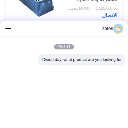
الأسطوانة من مناجم
$15,000.00 MOQ:> = 1 مجموعة
الفحم
الاتصال
sales
فئات شعبية
جميع
5:17 PM
طاحونة ترس التروس
شطبة ترس والعتاد
Good day, what product are you looking for?
المسبوكات
طاحونة جير جير
والمطروقات
الفرن الدوار للاسمنت
مطحنة ركاز
قطع غيار ماكينات
آلة كسارة الحجر
التعدين