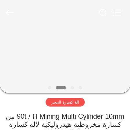
Luoyang
Zhongtai
Industries
CO.,LTD.
All
Rights
Reserved.
الصفحة
الرئيسية
منتجات
عرض
الواقع
الافتراضي
آلة كسارة الحجر
معلومات
90t / H Mining Multi Cylinder 10mm من
كسارة مخروطية هيدروليكية لآلة كسارة
عنا