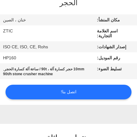
الحجر
جولة
مكان المنشأ:
خنان ، الصين
في
اسم العلامة
ZTIC
المعمل
التجارية:
إصدار الشهادات:
ISO CE, ISO, CE, Rohs
مراقبة
رقم الموديل:
HP160
الجودة
تسليط الضوء:
,
10mm حجر كسارة آلة ، 90t / ساعة آلة كسارة الحجر
90t/h stone crusher machine
اتصل
اتصل بنا!
بنا
أخبار
اطلب